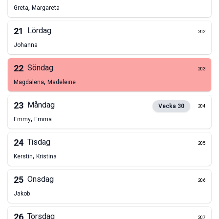
,
Greta
Margareta
21
Lördag
202
Johanna
22
Söndag
203
,
Magdalena
Madeleine
23
Måndag
Vecka
30
204
,
Emmy
Emma
24
Tisdag
205
,
Kerstin
Kristina
25
Onsdag
206
Jakob
26
Torsdag
207