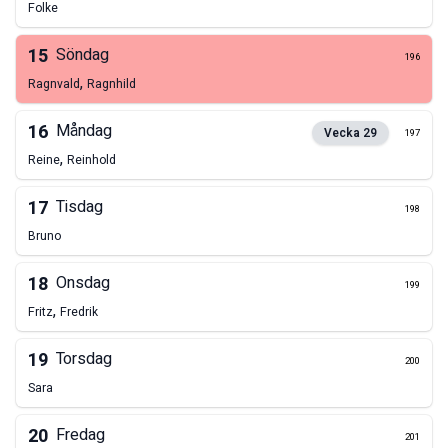
Folke
15
Söndag
196
,
Ragnvald
Ragnhild
16
Måndag
Vecka
29
197
,
Reine
Reinhold
17
Tisdag
198
Bruno
18
Onsdag
199
,
Fritz
Fredrik
19
Torsdag
200
Sara
20
Fredag
201