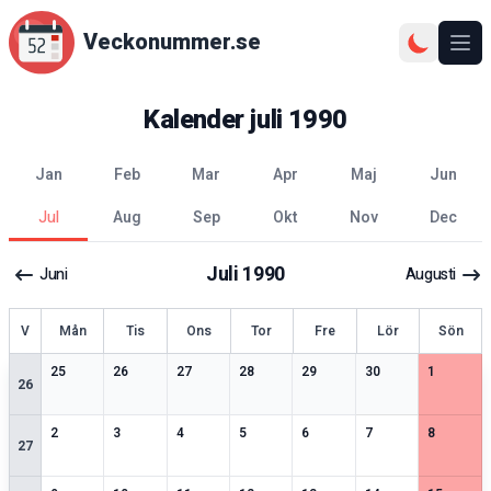
Veckonummer.se
Ope
Kalender
juli
1990
jan
feb
mar
apr
maj
jun
jul
aug
sep
okt
nov
dec
Juli
1990
Juni
Augusti
ecka
V
Mån
Tis
Ons
Tor
Fre
Lör
Sön
2
speciella datum
2
speciella datum
2
speciella datum
1
speciella datum
2
speciella datum
2
speciella datum
2
speciell
25
26
27
28
29
30
1
26
2
speciella datum
1
speciella datum
2
speciella datum
2
speciella datum
2
speciella datum
1
speciella datum
1
speciell
2
3
4
5
6
7
8
27