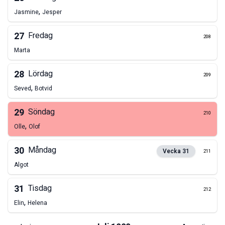
,
Jasmine
Jesper
27
Fredag
208
Marta
28
Lördag
209
,
Seved
Botvid
29
Söndag
210
,
Olle
Olof
30
Måndag
Vecka
31
211
Algot
31
Tisdag
212
,
Elin
Helena