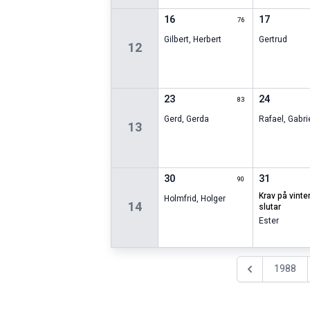
16
17
76
Gilbert
,
Herbert
Gertrud
12
23
24
83
Gerd
,
Gerda
Rafael
,
Gabri
13
30
31
90
krav på vinterdäck
Holmfrid
,
Holger
14
slutar
Ester
1988
Föregående år