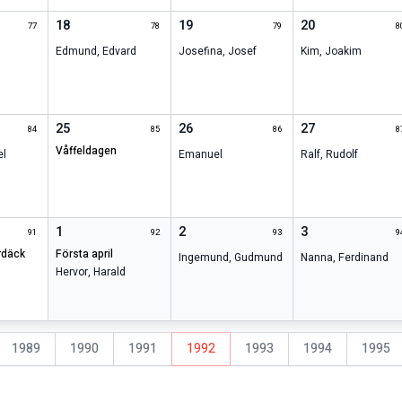
18
19
20
77
78
79
8
Edmund
,
Edvard
Josefina
,
Josef
Kim
,
Joakim
25
26
27
84
85
86
8
våffeldagen
el
Emanuel
Ralf
,
Rudolf
1
2
3
91
92
93
9
första april
Ingemund
,
Gudmund
Nanna
,
Ferdinand
Hervor
,
Harald
1989
1990
1991
1992
1993
1994
1995