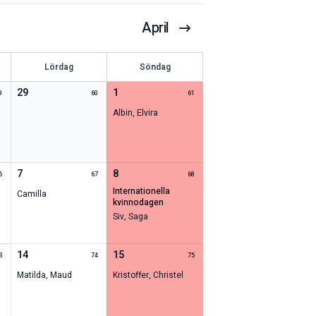
April
Lördag
Söndag
29
1
9
60
61
Albin
,
Elvira
7
8
6
67
68
internationella
Camilla
kvinnodagen
Siv
,
Saga
14
15
3
74
75
Matilda
,
Maud
Kristoffer
,
Christel