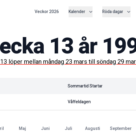
Veckor
2026
Kalender
Röda dagar
ecka
13
år
19
a
13
löper mellan
måndag 23 mars
till
söndag 29 mar
Sommartid Startar
Våffeldagen
ril
maj
juni
juli
augusti
september