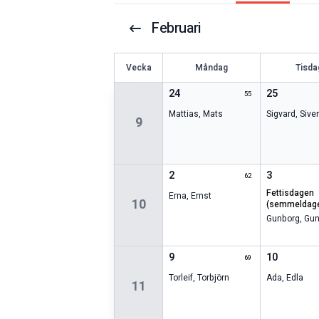
Februari
V
ecka
Måndag
Tisda
24
25
55
Mattias
,
Mats
Sigvard
,
Siver
9
2
3
62
fettisdagen
Erna
,
Ernst
10
(semmeldag
Gunborg
,
Gun
9
10
69
Torleif
,
Torbjörn
Ada
,
Edla
11