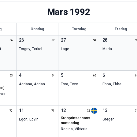
Mars
1992
g
Onsdag
Torsdag
Fredag
26
27
28
56
57
58
5
t
Torgny
,
Torkel
Lage
Maria
4
5
6
63
64
65
6
Adriana
,
Adrian
Tora
,
Tove
Ebba
,
Ebbe
en)
vor
11
12
13
70
71
72
7
kronprinsessans
Egon
,
Edvin
Greger
namnsdag
Regina
,
Viktoria