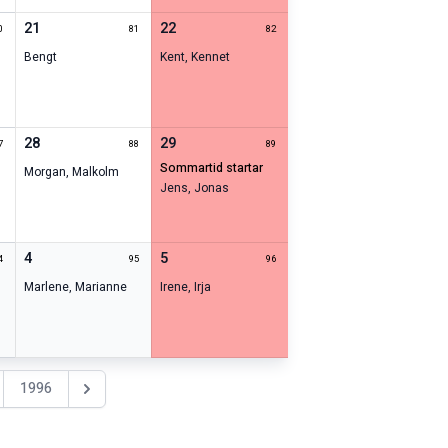
21
22
0
81
82
Bengt
Kent
,
Kennet
28
29
7
88
89
sommartid startar
Morgan
,
Malkolm
Jens
,
Jonas
4
5
4
95
96
Marlene
,
Marianne
Irene
,
Irja
1996
Nästa år