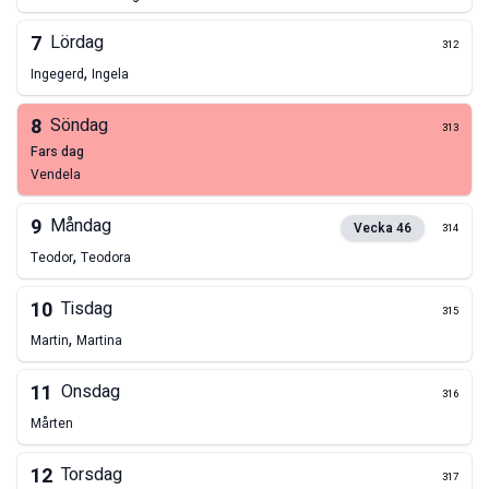
7
Lördag
312
,
Ingegerd
Ingela
8
Söndag
313
fars dag
Vendela
9
Måndag
Vecka
46
314
,
Teodor
Teodora
10
Tisdag
315
,
Martin
Martina
11
Onsdag
316
Mårten
12
Torsdag
317