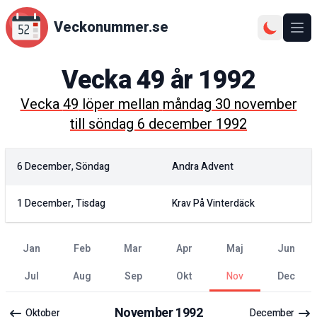
Veckonummer.se
Ope
Vecka
49
år
1992
Vecka
49
löper mellan
måndag 30 november
till
söndag 6 december 1992
6 December, Söndag
Andra Advent
1 December, Tisdag
Krav På Vinterdäck
jan
feb
mar
apr
maj
jun
jul
aug
sep
okt
nov
dec
November
1992
Oktober
December