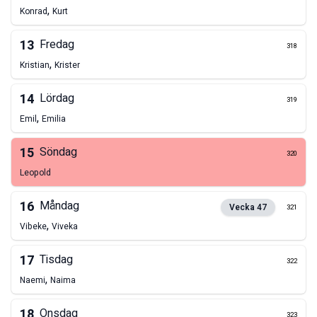
,
Konrad
Kurt
13
Fredag
318
,
Kristian
Krister
14
Lördag
319
,
Emil
Emilia
15
Söndag
320
Leopold
16
Måndag
Vecka
47
321
,
Vibeke
Viveka
17
Tisdag
322
,
Naemi
Naima
18
Onsdag
323