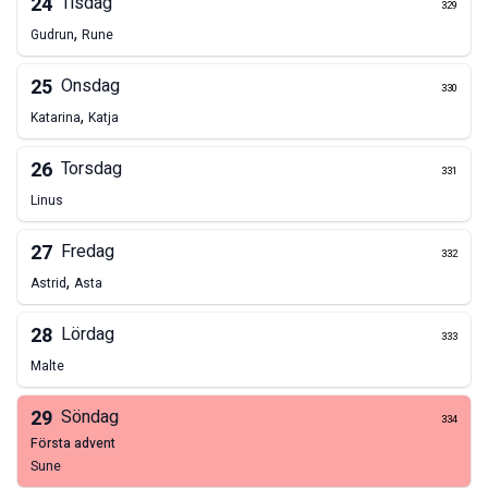
24
Tisdag
329
,
Gudrun
Rune
25
Onsdag
330
,
Katarina
Katja
26
Torsdag
331
Linus
27
Fredag
332
,
Astrid
Asta
28
Lördag
333
Malte
29
Söndag
334
första advent
Sune