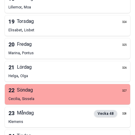
,
Lillemor
Moa
19
Torsdag
324
,
Elisabet
Lisbet
20
Fredag
325
,
Marina
Pontus
21
Lördag
326
,
Helga
Olga
22
Söndag
327
,
Cecilia
Sissela
23
Måndag
Vecka
48
328
Klemens