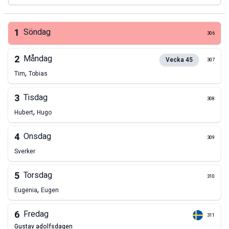
1
Söndag
306
2
Måndag
Vecka
45
307
,
Tim
Tobias
3
Tisdag
308
,
Hubert
Hugo
4
Onsdag
309
Sverker
5
Torsdag
310
,
Eugenia
Eugen
6
Fredag
311
gustav adolfsdagen