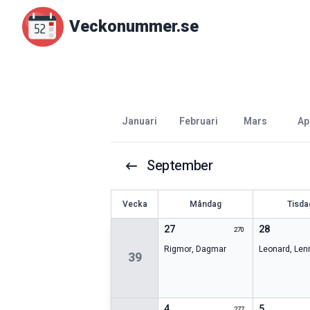
Veckonummer.se
januari
februari
mars
a
September
V
ecka
Måndag
Tisda
27
28
270
Rigmor
,
Dagmar
Leonard
,
Len
39
4
5
277