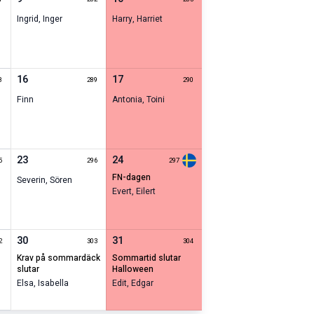
Ingrid
,
Inger
Harry
,
Harriet
16
17
8
289
290
Finn
Antonia
,
Toini
23
24
5
296
297
FN-dagen
Severin
,
Sören
Evert
,
Eilert
30
31
2
303
304
krav på sommardäck
sommartid slutar
slutar
halloween
Elsa
,
Isabella
Edit
,
Edgar