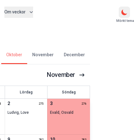
Om veckor
Mörkt tema
oktober
november
december
November
Lördag
Söndag
2
3
4
275
276
Ludvig
,
Love
Evald
,
Osvald
9
10
1
282
283