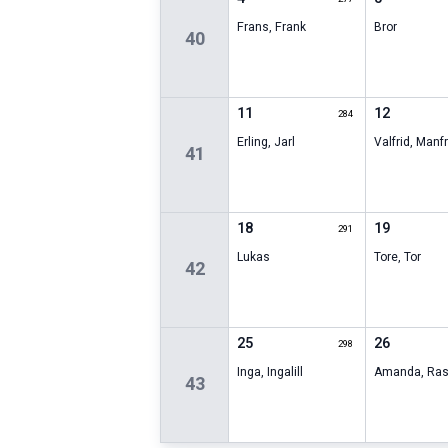
Frans
,
Frank
Bror
40
11
12
284
Erling
,
Jarl
Valfrid
,
Manf
41
18
19
291
Lukas
Tore
,
Tor
42
25
26
298
Inga
,
Ingalill
Amanda
,
Ra
43