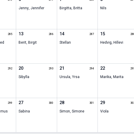
Jenny
,
Jennifer
Birgitta
,
Britta
Nils
13
14
15
285
286
287
28
red
Berit
,
Birgit
Stellan
Hedvig
,
Hillevi
20
21
22
292
293
294
29
Sibylla
Ursula
,
Yrsa
Marika
,
Marita
27
28
29
299
300
301
30
smus
Sabina
Simon
,
Simone
Viola