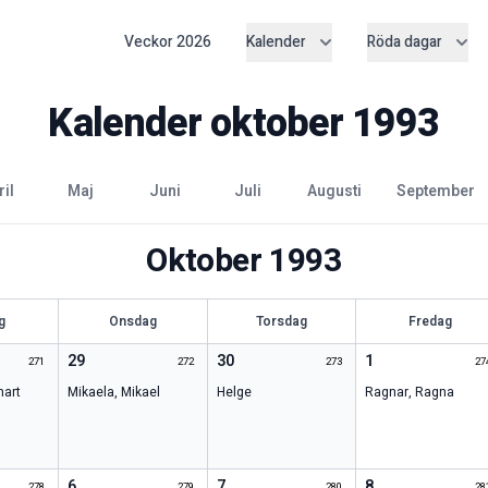
Veckor
2026
Kalender
Röda dagar
Kalender
oktober
1993
pril
maj
juni
juli
augusti
september
Oktober
1993
g
Onsdag
Torsdag
Fredag
29
30
1
271
272
273
27
nart
Mikaela
,
Mikael
Helge
Ragnar
,
Ragna
6
7
8
278
279
280
28