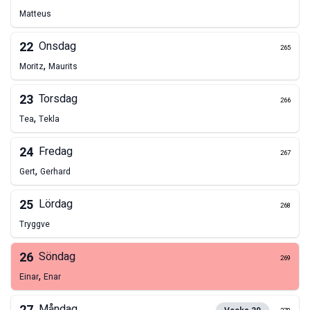
Matteus
22
Onsdag
265
,
Moritz
Maurits
23
Torsdag
266
,
Tea
Tekla
24
Fredag
267
,
Gert
Gerhard
25
Lördag
268
Tryggve
26
Söndag
269
,
Einar
Enar
Måndag