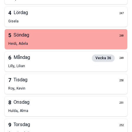
4
Lördag
247
Gisela
5
Söndag
248
,
Heidi
Adela
6
Måndag
Vecka
36
249
,
Lilly
Lilian
7
Tisdag
250
,
Roy
Kevin
8
Onsdag
251
,
Hulda
Alma
9
Torsdag
252