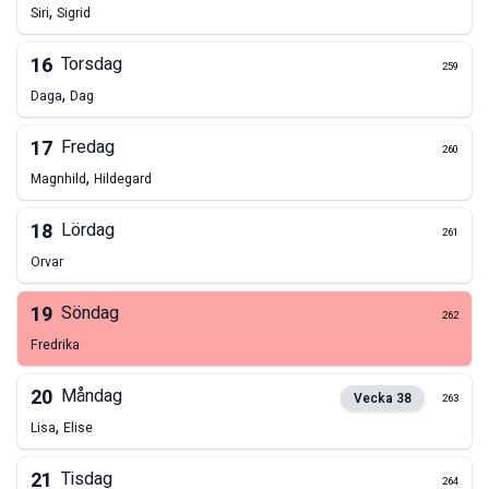
,
Siri
Sigrid
16
Torsdag
259
,
Daga
Dag
17
Fredag
260
,
Magnhild
Hildegard
18
Lördag
261
Orvar
19
Söndag
262
Fredrika
20
Måndag
Vecka
38
263
,
Lisa
Elise
21
Tisdag
264