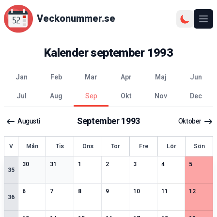
Veckonummer.se
Ope
Kalender
september
1993
jan
feb
mar
apr
maj
jun
jul
aug
sep
okt
nov
dec
September
1993
Augusti
Oktober
ecka
V
Mån
Tis
Ons
Tor
Fre
Lör
Sön
2
speciella datum
2
speciella datum
2
speciella datum
2
speciella datum
2
speciella datum
1
speciella datum
2
speciell
30
31
1
2
3
4
5
35
2
speciella datum
2
speciella datum
2
speciella datum
2
speciella datum
2
speciella datum
2
speciella datum
2
speciell
6
7
8
9
10
11
12
36