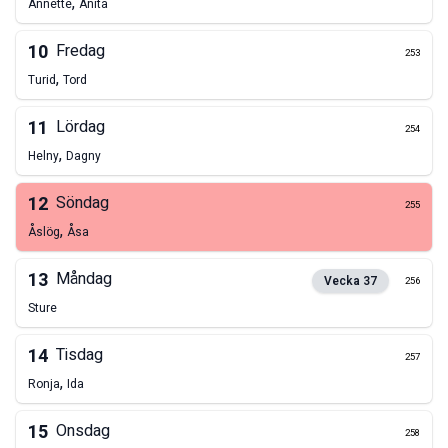
,
Annette
Anita
10
Fredag
253
,
Turid
Tord
11
Lördag
254
,
Helny
Dagny
12
Söndag
255
,
Åslög
Åsa
13
Måndag
Vecka
37
256
Sture
14
Tisdag
257
,
Ronja
Ida
15
Onsdag
258