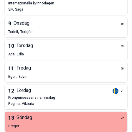
internationella kvinnodagen
,
Siv
Saga
9
Onsdag
68
,
Torleif
Torbjörn
10
Torsdag
69
,
Ada
Edla
11
Fredag
70
,
Egon
Edvin
12
Lördag
71
kronprinsessans namnsdag
,
Regina
Viktoria
13
Söndag
72
Greger