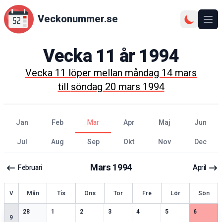
Veckonummer.se
Ope
Vecka
11
år
1994
Vecka
11
löper mellan
måndag 14 mars
till
söndag 20 mars 1994
jan
feb
mar
apr
maj
jun
jul
aug
sep
okt
nov
dec
Mars
1994
Februari
April
ecka
V
Mån
Tis
Ons
Tor
Fre
Lör
Sön
1
speciella datum
2
speciella datum
2
speciella datum
2
speciella datum
2
speciella datum
2
speciella datum
2
speciell
28
1
2
3
4
5
6
9