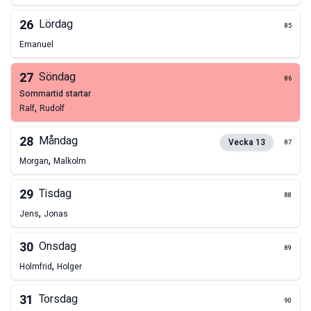
26
Lördag
85
Emanuel
27
Söndag
86
sommartid startar
,
Ralf
Rudolf
28
Måndag
Vecka
13
87
,
Morgan
Malkolm
29
Tisdag
88
,
Jens
Jonas
30
Onsdag
89
,
Holmfrid
Holger
31
Torsdag
90