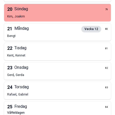
20
Söndag
79
,
Kim
Joakim
21
Måndag
Vecka
12
80
Bengt
22
Tisdag
81
,
Kent
Kennet
23
Onsdag
82
,
Gerd
Gerda
24
Torsdag
83
,
Rafael
Gabriel
25
Fredag
84
våffeldagen