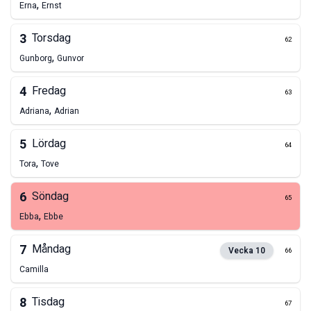
,
Erna
Ernst
3
Torsdag
62
,
Gunborg
Gunvor
4
Fredag
63
,
Adriana
Adrian
5
Lördag
64
,
Tora
Tove
6
Söndag
65
,
Ebba
Ebbe
7
Måndag
Vecka
10
66
Camilla
8
Tisdag
67