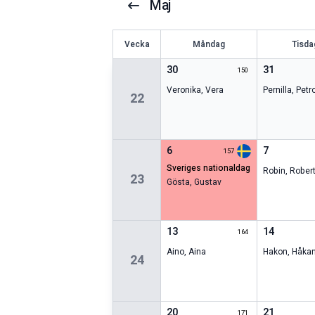
Maj
V
ecka
Måndag
Tisda
30
31
150
Veronika
,
Vera
Pernilla
,
Petr
22
6
7
157
sveriges nationaldag
Robin
,
Rober
23
Gösta
,
Gustav
13
14
164
Aino
,
Aina
Hakon
,
Håka
24
20
21
171