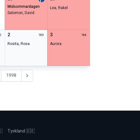
midsommardagen
Lea
,
Rakel
Salomon
,
David
2
3
2
183
184
Rosita
,
Rosa
Aurora
1998
Nästa år
🇰
Tyskland 🇩🇪