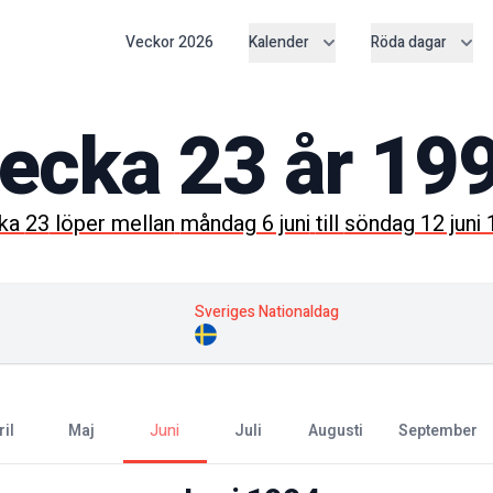
Veckor
2026
Kalender
Röda dagar
ecka
23
år
19
ka
23
löper mellan
måndag 6 juni
till
söndag 12 juni
Sveriges Nationaldag
ril
maj
juni
juli
augusti
september