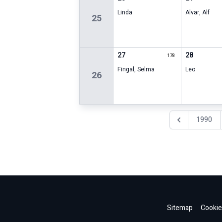
Linda
Alvar
,
Alf
25
27
28
178
Fingal
,
Selma
Leo
26
1990
Föregående år
Sitemap
Cookie