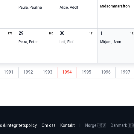
midsommarafton
Paula
,
Paulina
Alice
,
Adolf
29
30
1
179
180
181
18
Petra
,
Peter
Leif
,
Elof
Mirjam
,
Aron
1991
1992
1993
1994
1995
1996
1997
s & Integritetspolicy
Om oss
Kontakt
|
Norge 🇳🇴
Danmark 🇩