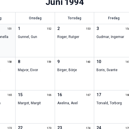
Juni
1994
g
Onsdag
Torsdag
Fredag
1
2
3
151
152
153
15
onella
Gunnel
,
Gun
Roger
,
Rutger
Gudmar
,
Ingemar
8
9
10
158
159
160
16
t
Majvor
,
Eivor
Birger
,
Börje
Boris
,
Svante
15
16
17
165
166
167
16
n
Margot
,
Margit
Axelina
,
Axel
Torvald
,
Torborg
22
23
24
172
173
174
17