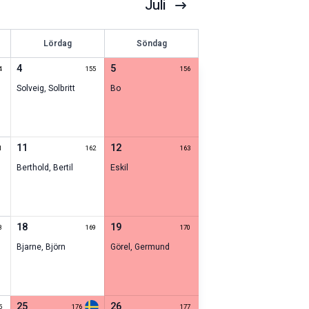
Juli
Lördag
Söndag
4
5
4
155
156
Solveig
,
Solbritt
Bo
11
12
1
162
163
Berthold
,
Bertil
Eskil
18
19
8
169
170
Bjarne
,
Björn
Görel
,
Germund
25
26
5
176
177