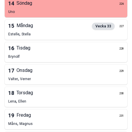
14
Söndag
226
Uno
15
Måndag
Vecka
33
227
,
Estelle
Stella
16
Tisdag
228
Brynolf
17
Onsdag
229
,
Valter
Verner
18
Torsdag
230
,
Lena
Ellen
19
Fredag
231
,
Måns
Magnus