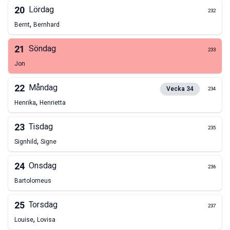
20
Lördag
232
,
Bernt
Bernhard
21
Söndag
233
Jon
22
Måndag
Vecka
34
234
,
Henrika
Henrietta
23
Tisdag
235
,
Signhild
Signe
24
Onsdag
236
Bartolomeus
25
Torsdag
237
,
Louise
Lovisa