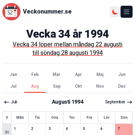
Veckonummer.se
Ope
Vecka
34
år
1994
Vecka
34
löper mellan
måndag 22 augusti
till
söndag 28 augusti 1994
jan
feb
mar
apr
maj
jun
jul
aug
sep
okt
nov
dec
Augusti
1994
Juli
September
ecka
V
Mån
Tis
Ons
Tor
Fre
Lör
Sön
1
speciella datum
2
speciella datum
1
speciella datum
2
speciella datum
2
speciella datum
2
speciella datum
2
speciell
1
2
3
4
5
6
7
31