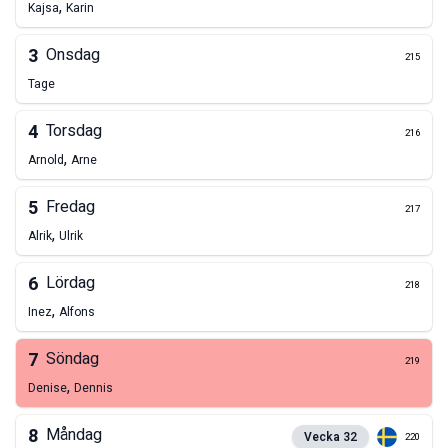
,
Kajsa
Karin
3
Onsdag
215
Tage
4
Torsdag
216
,
Arnold
Arne
5
Fredag
217
,
Alrik
Ulrik
6
Lördag
218
,
Inez
Alfons
7
Söndag
219
,
Denise
Dennis
8
Måndag
Vecka
32
220