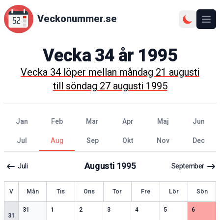
Veckonummer.se
Ope
Vecka
34
år
1995
Vecka
34
löper mellan
måndag 21 augusti
till
söndag 27 augusti 1995
jan
feb
mar
apr
maj
jun
jul
aug
sep
okt
nov
dec
Augusti
1995
Juli
September
ecka
V
Mån
Tis
Ons
Tor
Fre
Lör
Sön
2
speciella datum
1
speciella datum
2
speciella datum
1
speciella datum
2
speciella datum
2
speciella datum
2
speciell
31
1
2
3
4
5
6
31