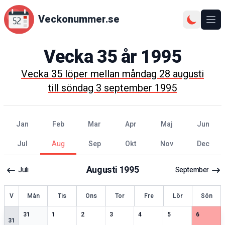
Veckonummer.se
Ope
Vecka
35
år
1995
Vecka
35
löper mellan
måndag 28 augusti
till
söndag 3 september 1995
jan
feb
mar
apr
maj
jun
jul
aug
sep
okt
nov
dec
Augusti
1995
Juli
September
ecka
V
Mån
Tis
Ons
Tor
Fre
Lör
Sön
2
speciella datum
1
speciella datum
2
speciella datum
1
speciella datum
2
speciella datum
2
speciella datum
2
speciell
31
1
2
3
4
5
6
31