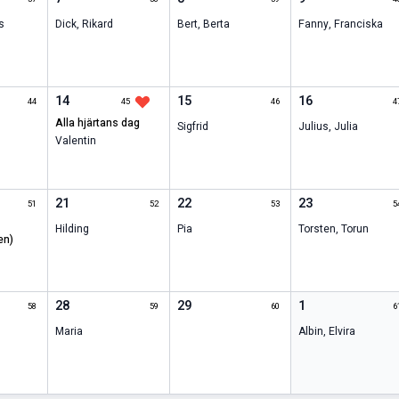
s
Dick
,
Rikard
Bert
,
Berta
Fanny
,
Franciska
14
15
16
44
45
46
4
alla hjärtans dag
Sigfrid
Julius
,
Julia
Valentin
21
22
23
51
52
53
5
Hilding
Pia
Torsten
,
Torun
en)
28
29
1
58
59
60
6
Maria
Albin
,
Elvira