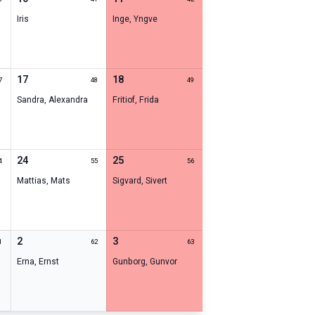
Iris
Inge
,
Yngve
17
18
7
48
49
Sandra
,
Alexandra
Fritiof
,
Frida
24
25
4
55
56
Mattias
,
Mats
Sigvard
,
Sivert
2
3
1
62
63
Erna
,
Ernst
Gunborg
,
Gunvor