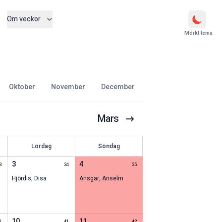
Om veckor
Mörkt tema
oktober
november
december
Mars
Lördag
Söndag
3
4
3
34
35
Hjördis
,
Disa
Ansgar
,
Anselm
10
11
0
41
42