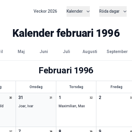
Veckor
2026
Kalender
Röda dagar
Kalender
februari
1996
ril
maj
juni
juli
augusti
september
Februari
1996
g
Onsdag
Torsdag
Fredag
31
1
2
30
31
32
3
ld
Joar
,
Ivar
Maximilian
,
Max
7
8
9
37
38
39
4