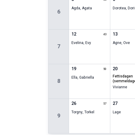
Agda
,
Agata
Dorotea
,
Dori
6
12
13
43
Evelina
,
Evy
Agne
,
Ove
7
19
20
50
fettisdagen
Ella
,
Gabriella
8
(semmeldag
Vivianne
26
27
57
Torgny
,
Torkel
Lage
9