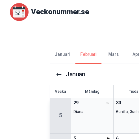
Veckonummer.se
januari
februari
mars
ap
Januari
V
ecka
Måndag
Tisda
29
30
29
Diana
Gunilla
,
Gunhi
5
5
6
36