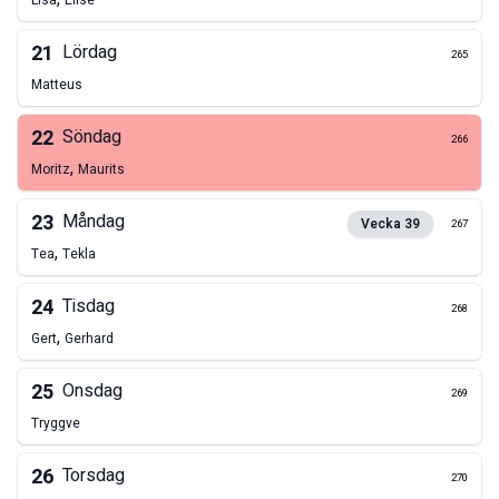
Lisa
Elise
21
Lördag
265
Matteus
22
Söndag
266
,
Moritz
Maurits
23
Måndag
Vecka
39
267
,
Tea
Tekla
24
Tisdag
268
,
Gert
Gerhard
25
Onsdag
269
Tryggve
26
Torsdag
270