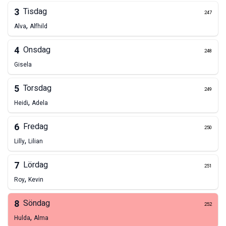
3
Tisdag
247
,
Alva
Alfhild
4
Onsdag
248
Gisela
5
Torsdag
249
,
Heidi
Adela
6
Fredag
250
,
Lilly
Lilian
7
Lördag
251
,
Roy
Kevin
8
Söndag
252
,
Hulda
Alma