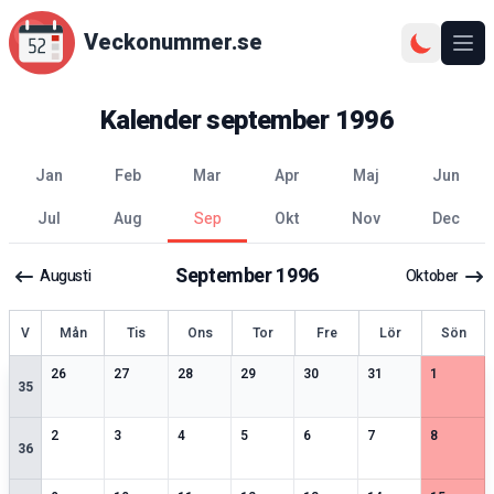
Veckonummer.se
Ope
Kalender
september
1996
jan
feb
mar
apr
maj
jun
jul
aug
sep
okt
nov
dec
September
1996
Augusti
Oktober
ecka
V
Mån
Tis
Ons
Tor
Fre
Lör
Sön
1
speciella datum
2
speciella datum
2
speciella datum
2
speciella datum
2
speciella datum
2
speciella datum
2
speciell
26
27
28
29
30
31
1
35
2
speciella datum
2
speciella datum
1
speciella datum
2
speciella datum
2
speciella datum
2
speciella datum
2
speciell
2
3
4
5
6
7
8
36