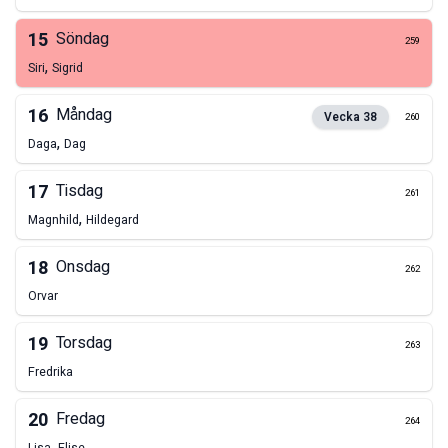
15
Söndag
259
,
Siri
Sigrid
16
Måndag
Vecka
38
260
,
Daga
Dag
17
Tisdag
261
,
Magnhild
Hildegard
18
Onsdag
262
Orvar
19
Torsdag
263
Fredrika
20
Fredag
264
,