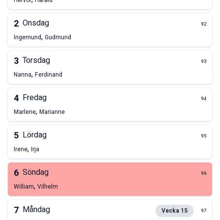
Hervor
Harald
2
Onsdag
92
,
Ingemund
Gudmund
3
Torsdag
93
,
Nanna
Ferdinand
4
Fredag
94
,
Marlene
Marianne
5
Lördag
95
,
Irene
Irja
6
Söndag
96
,
William
Vilhelm
7
Måndag
Vecka
15
97