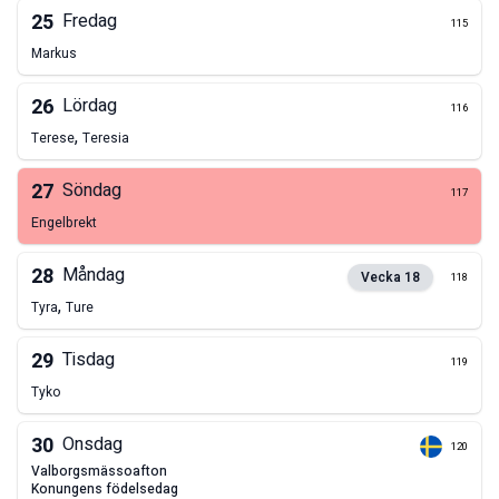
25
Fredag
115
Markus
26
Lördag
116
,
Terese
Teresia
27
Söndag
117
Engelbrekt
28
Måndag
Vecka
18
118
,
Tyra
Ture
29
Tisdag
119
Tyko
30
Onsdag
120
valborgsmässoafton
konungens födelsedag