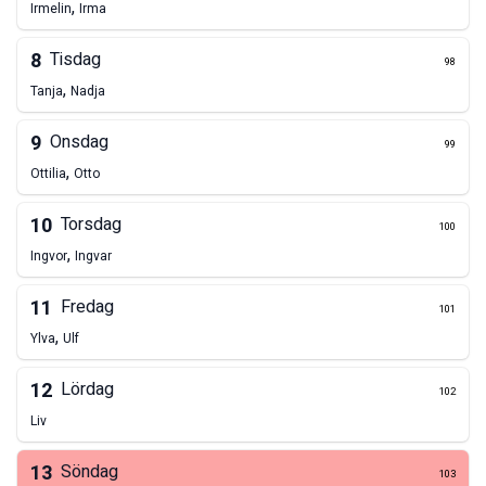
,
Irmelin
Irma
8
Tisdag
98
,
Tanja
Nadja
9
Onsdag
99
,
Ottilia
Otto
10
Torsdag
100
,
Ingvor
Ingvar
11
Fredag
101
,
Ylva
Ulf
12
Lördag
102
Liv
13
Söndag
103