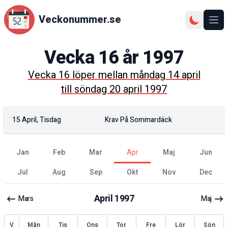
Veckonummer.se
Ope
Vecka
16
år
1997
Vecka
16
löper mellan
måndag 14 april
till
söndag 20 april 1997
15 April, Tisdag
Krav På Sommardäck
jan
feb
mar
apr
maj
jun
jul
aug
sep
okt
nov
dec
April
1997
Mars
Maj
ecka
V
Mån
Tis
Ons
Tor
Fre
Lör
Sön