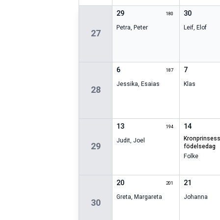
29
30
180
Petra
,
Peter
Leif
,
Elof
27
6
7
187
Jessika
,
Esaias
Klas
28
13
14
194
kronprinsessans
Judit
,
Joel
29
födelsedag
Folke
20
21
201
Greta
,
Margareta
Johanna
30