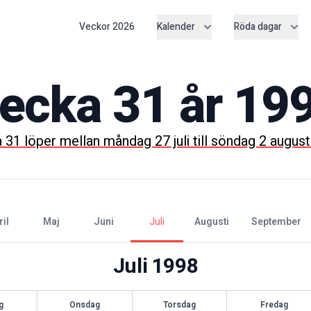
Veckor
2026
Kalender
Röda dagar
ecka
31
år
19
a
31
löper mellan
måndag 27 juli
till
söndag 2 august
ril
maj
juni
juli
augusti
september
Juli
1998
g
Onsdag
Torsdag
Fredag