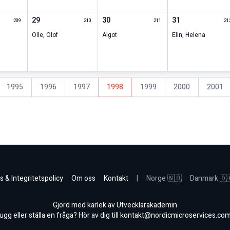
29
30
31
209
210
211
21
d
Olle
,
Olof
Algot
Elin
,
Helena
1995
1996
1997
1998
1999
2000
2001
s & Integritetspolicy
Om oss
Kontakt
|
Norge 🇳🇴
Danmark 🇩
Gjord med kärlek av Utvecklarakademin
gg eller ställa en fråga? Hör av dig till
kontakt@nordicmicroservices.co