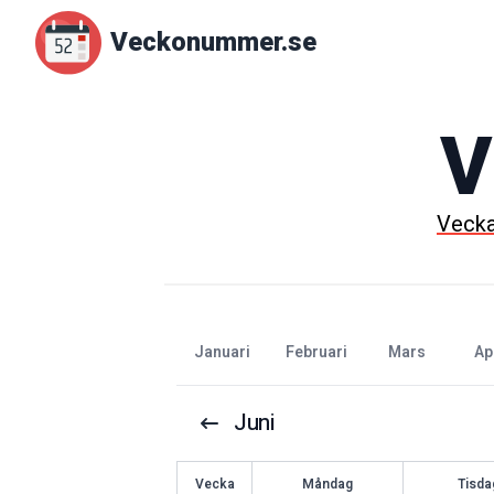
Veckonummer.se
V
Veck
januari
februari
mars
ap
Juni
V
ecka
Måndag
Tisda