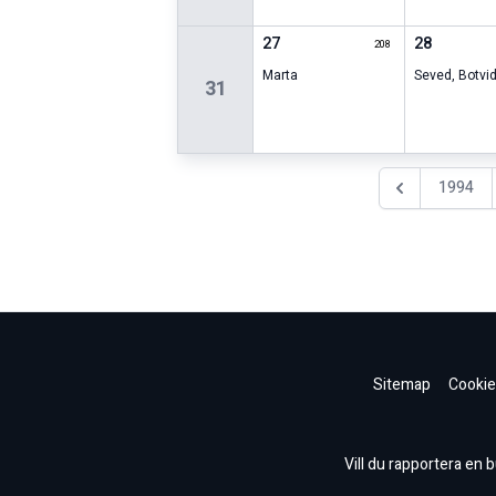
27
28
208
Marta
Seved
,
Botvi
31
1994
Föregående år
Sitemap
Cookie
Vill du rapportera en bu