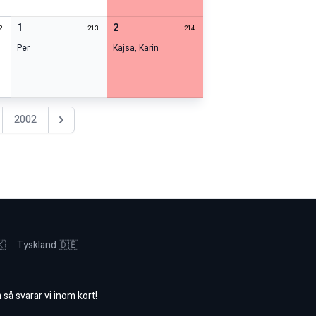
1
2
2
213
214
Per
Kajsa
,
Karin
2002
Nästa år
🇰
Tyskland 🇩🇪
m
så svarar vi inom kort!