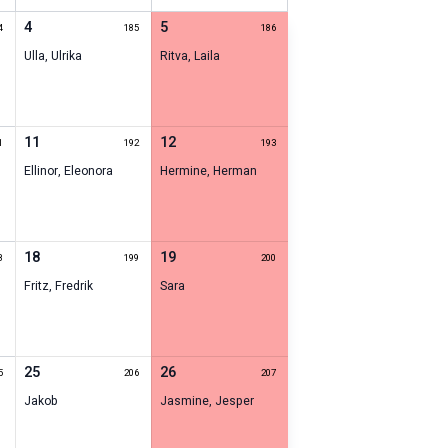
4
5
4
185
186
Ulla
,
Ulrika
Ritva
,
Laila
11
12
1
192
193
Ellinor
,
Eleonora
Hermine
,
Herman
18
19
8
199
200
Fritz
,
Fredrik
Sara
25
26
5
206
207
Jakob
Jasmine
,
Jesper