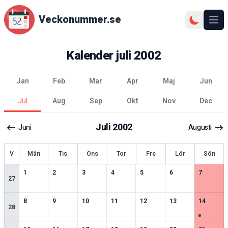
Veckonummer.se
Ope
Kalender
juli
2002
jan
feb
mar
apr
maj
jun
jul
aug
sep
okt
nov
dec
Juli
2002
Juni
Augusti
ecka
V
Mån
Tis
Ons
Tor
Fre
Lör
Sön
2
speciella datum
2
speciella datum
1
speciella datum
2
speciella datum
2
speciella datum
2
speciella datum
1
speciell
1
2
3
4
5
6
7
27
1
speciella datum
2
speciella datum
2
speciella datum
2
speciella datum
2
speciella datum
2
speciella datum
2
speciell
8
9
10
11
12
13
14
28