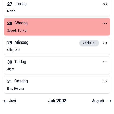
27
Lördag
208
Marta
28
Söndag
209
,
Seved
Botvid
29
Måndag
Vecka
31
210
,
Olle
Olof
30
Tisdag
211
Algot
31
Onsdag
212
,
Elin
Helena
Juli
2002
Juni
Augusti