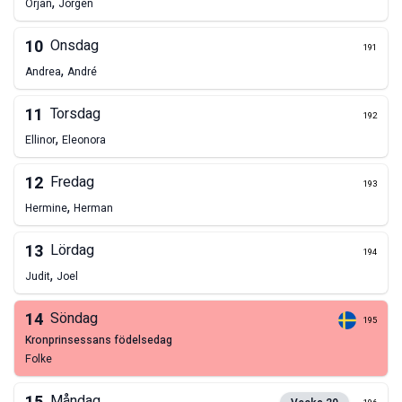
,
Örjan
Jörgen
10
Onsdag
191
,
Andrea
André
11
Torsdag
192
,
Ellinor
Eleonora
12
Fredag
193
,
Hermine
Herman
13
Lördag
194
,
Judit
Joel
14
Söndag
195
kronprinsessans födelsedag
Folke
Måndag