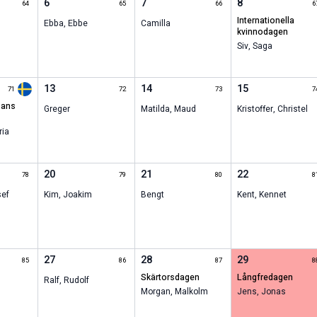
6
7
8
64
65
66
6
internationella
Ebba
,
Ebbe
Camilla
kvinnodagen
Siv
,
Saga
13
14
15
71
72
73
7
Greger
Matilda
,
Maud
Kristoffer
,
Christel
ria
20
21
22
78
79
80
8
ef
Kim
,
Joakim
Bengt
Kent
,
Kennet
27
28
29
85
86
87
8
skärtorsdagen
långfredagen
Ralf
,
Rudolf
Morgan
,
Malkolm
Jens
,
Jonas