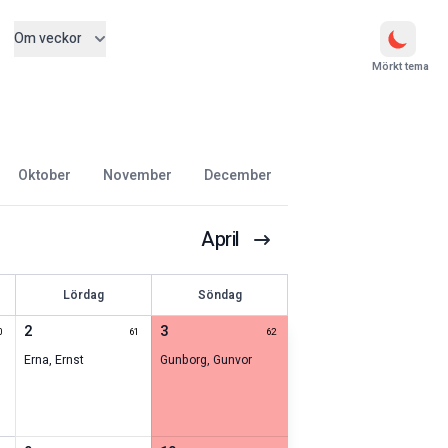
Om veckor
Mörkt tema
oktober
november
december
April
Lördag
Söndag
2
3
0
61
62
Erna
,
Ernst
Gunborg
,
Gunvor