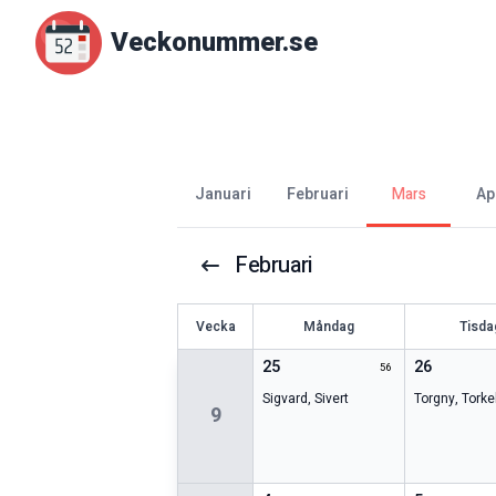
Veckonummer.se
januari
februari
mars
ap
Februari
V
ecka
Måndag
Tisda
25
26
56
Sigvard
,
Sivert
Torgny
,
Torke
9