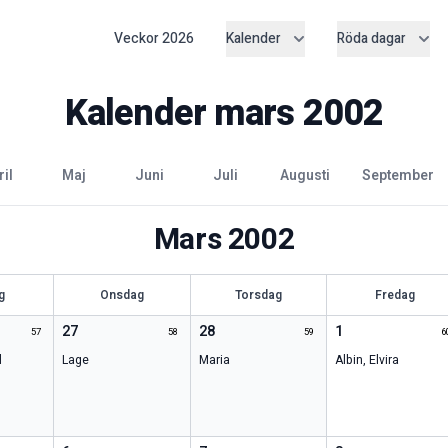
Veckor
2026
Kalender
Röda dagar
Kalender
mars
2002
ril
maj
juni
juli
augusti
september
Mars
2002
g
Onsdag
Torsdag
Fredag
27
28
1
57
58
59
6
l
Lage
Maria
Albin
,
Elvira