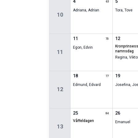
4
5
63
Adriana
,
Adrian
Tora
,
Tove
10
11
12
70
kronprinsessans
Egon
,
Edvin
11
namnsdag
Regina
,
Vikto
18
19
77
Edmund
,
Edvard
Josefina
,
Jos
12
25
26
84
våffeldagen
Emanuel
13