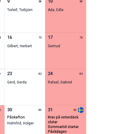
9
10
7
68
69
Torleif
,
Torbjörn
Ada
,
Edla
16
17
4
75
76
Gilbert
,
Herbert
Gertrud
23
24
1
82
83
Gerd
,
Gerda
Rafael
,
Gabriel
30
31
8
89
90
påskafton
krav på vinterdäck
slutar
Holmfrid
,
Holger
sommartid startar
påskdagen