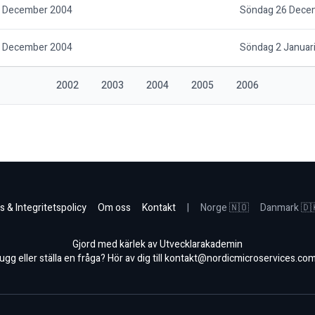
 December 2004
Söndag 26 Dece
 December 2004
Söndag 2 Januar
2002
2003
2004
2005
2006
s & Integritetspolicy
Om oss
Kontakt
|
Norge 🇳🇴
Danmark 🇩
Gjord med kärlek av Utvecklarakademin
gg eller ställa en fråga? Hör av dig till
kontakt@nordicmicroservices.co