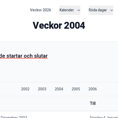
Veckor
2026
Kalender
Röda dagar
Veckor
2004
 de startar och slutar
2002
2003
2004
2005
2006
Till
 December 2003
Söndag 4 Januar