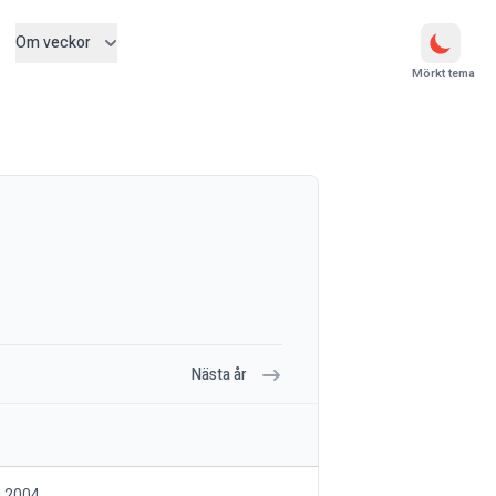
Om veckor
Mörkt tema
Nästa år
i 2004