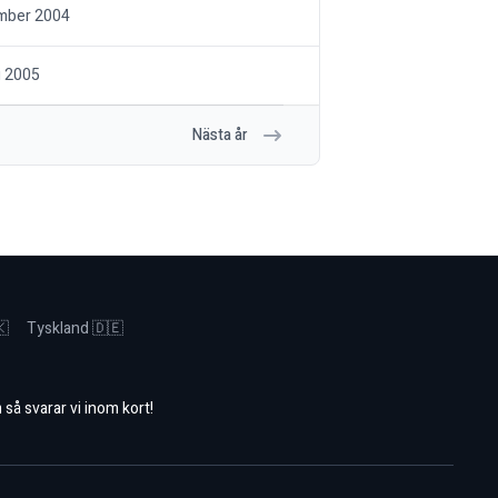
mber 2004
i 2005
Nästa år
🇰
Tyskland 🇩🇪
m
så svarar vi inom kort!