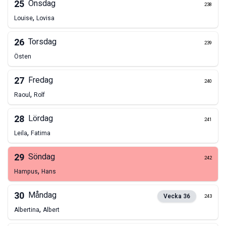
25
Onsdag
238
,
Louise
Lovisa
26
Torsdag
239
Östen
27
Fredag
240
,
Raoul
Rolf
28
Lördag
241
,
Leila
Fatima
29
Söndag
242
,
Hampus
Hans
30
Måndag
Vecka
36
243
,
Albertina
Albert