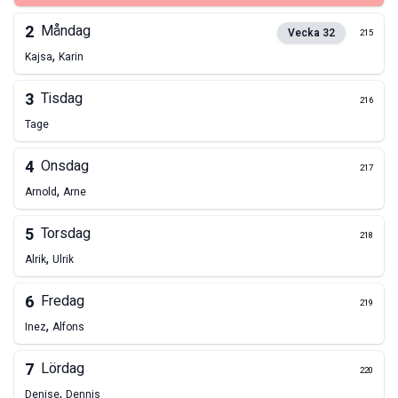
2
Måndag
Vecka
32
215
,
Kajsa
Karin
3
Tisdag
216
Tage
4
Onsdag
217
,
Arnold
Arne
5
Torsdag
218
,
Alrik
Ulrik
6
Fredag
219
,
Inez
Alfons
7
Lördag
220
,
Denise
Dennis