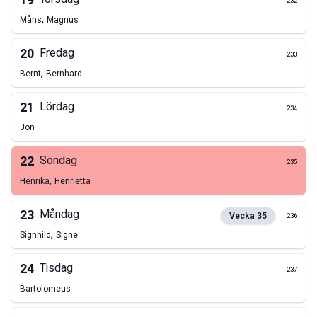
19
232
,
Måns
Magnus
20
Fredag
233
,
Bernt
Bernhard
21
Lördag
234
Jon
22
Söndag
235
,
Henrika
Henrietta
23
Måndag
Vecka
35
236
,
Signhild
Signe
24
Tisdag
237
Bartolomeus