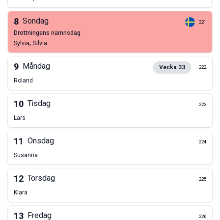
8
Söndag
221
drottningens namnsdag
,
Sylvia
Silvia
9
Måndag
Vecka
33
222
Roland
10
Tisdag
223
Lars
11
Onsdag
224
Susanna
12
Torsdag
225
Klara
13
Fredag
226