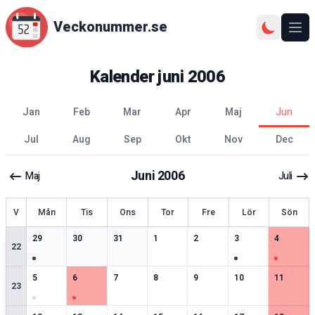
Veckonummer.se
Ope
Kalender
juni
2006
jan
feb
mar
apr
maj
jun
jul
aug
sep
okt
nov
dec
Juni
2006
Maj
Juli
ecka
V
Mån
Tis
Ons
Tor
Fre
Lör
Sön
3
speciella datum
2
speciella datum
2
speciella datum
2
speciella datum
2
speciella datum
3
speciella datum
3
speciell
29
30
31
1
2
3
4
22
2
speciella datum
3
speciella datum
2
speciella datum
2
speciella datum
2
speciella datum
2
speciella datum
2
speciell
5
6
7
8
9
10
11
23