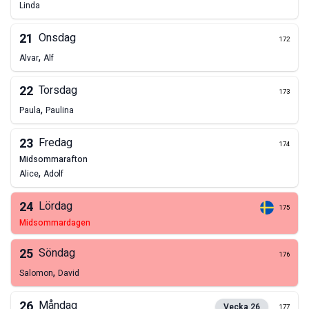
Linda
21
Onsdag
172
,
Alvar
Alf
22
Torsdag
173
,
Paula
Paulina
23
Fredag
174
midsommarafton
,
Alice
Adolf
24
Lördag
175
midsommardagen
25
Söndag
176
,
Salomon
David
26
Måndag
Vecka
26
177