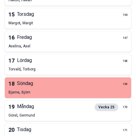
Hakon
Håkan
15
Torsdag
166
,
Margot
Margit
16
Fredag
167
,
Axelina
Axel
17
Lördag
168
,
Torvald
Torborg
18
Söndag
169
,
Bjarne
Björn
19
Måndag
Vecka
25
170
,
Görel
Germund
20
Tisdag
171