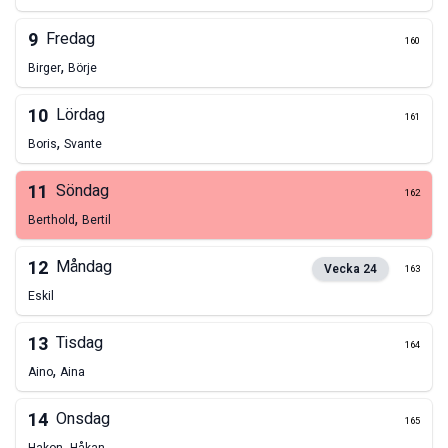
9
Fredag
160
,
Birger
Börje
10
Lördag
161
,
Boris
Svante
11
Söndag
162
,
Berthold
Bertil
12
Måndag
Vecka
24
163
Eskil
13
Tisdag
164
,
Aino
Aina
14
Onsdag
165
,