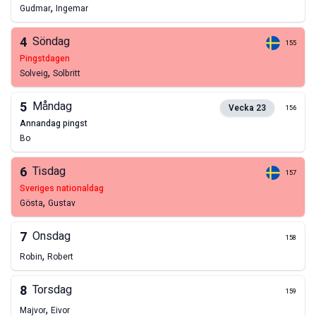
,
Gudmar
Ingemar
4
Söndag
155
pingstdagen
,
Solveig
Solbritt
5
Måndag
Vecka
23
156
annandag pingst
Bo
6
Tisdag
157
sveriges nationaldag
,
Gösta
Gustav
7
Onsdag
158
,
Robin
Robert
8
Torsdag
159
,
Majvor
Eivor