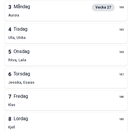
3
Måndag
Vecka
27
184
Aurora
4
Tisdag
185
,
Ulla
Ulrika
5
Onsdag
186
,
Ritva
Laila
6
Torsdag
187
,
Jessika
Esaias
7
Fredag
188
Klas
8
Lördag
189
Kjell