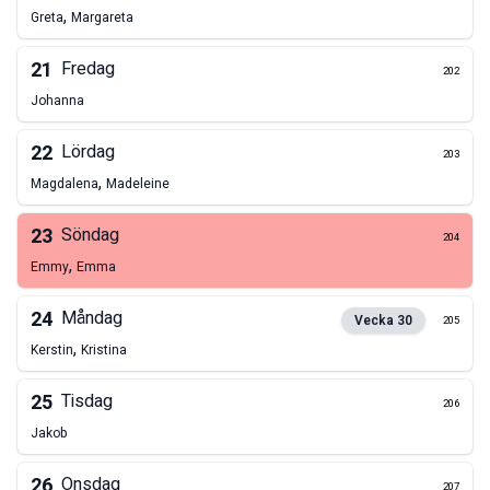
,
Greta
Margareta
21
Fredag
202
Johanna
22
Lördag
203
,
Magdalena
Madeleine
23
Söndag
204
,
Emmy
Emma
24
Måndag
Vecka
30
205
,
Kerstin
Kristina
25
Tisdag
206
Jakob
26
Onsdag
207