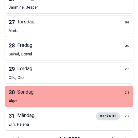
,
Jasmine
Jesper
27
Torsdag
208
Marta
28
Fredag
209
,
Seved
Botvid
29
Lördag
210
,
Olle
Olof
30
Söndag
211
Algot
31
Måndag
Vecka
31
212
,
Elin
Helena