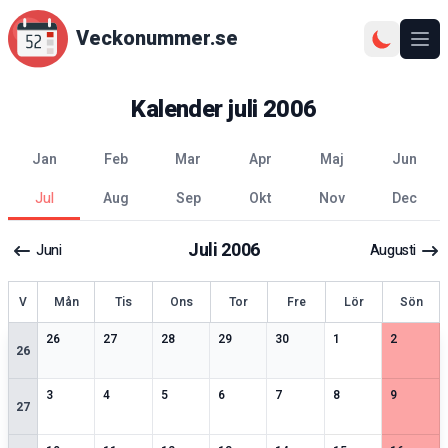
Veckonummer.se
Ope
Kalender
juli
2006
jan
feb
mar
apr
maj
jun
jul
aug
sep
okt
nov
dec
Juli
2006
Juni
Augusti
ecka
V
Mån
Tis
Ons
Tor
Fre
Lör
Sön
2
speciella datum
2
speciella datum
1
speciella datum
2
speciella datum
2
speciella datum
2
speciella datum
2
speciell
26
27
28
29
30
1
2
26
1
speciella datum
2
speciella datum
2
speciella datum
2
speciella datum
1
speciella datum
1
speciella datum
2
speciell
3
4
5
6
7
8
9
27