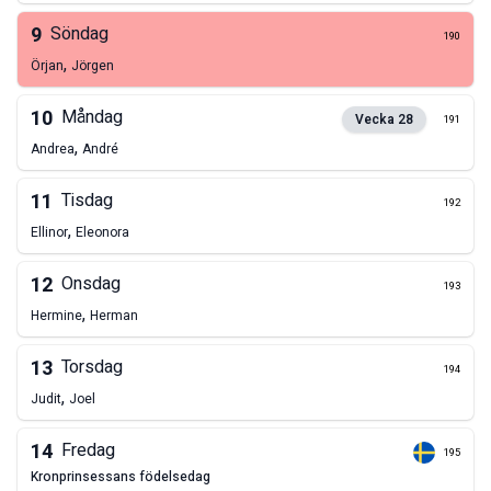
9
Söndag
190
,
Örjan
Jörgen
10
Måndag
Vecka
28
191
,
Andrea
André
11
Tisdag
192
,
Ellinor
Eleonora
12
Onsdag
193
,
Hermine
Herman
13
Torsdag
194
,
Judit
Joel
14
Fredag
195
kronprinsessans födelsedag