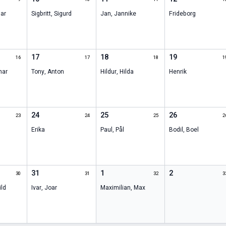
ar
Sigbritt
,
Sigurd
Jan
,
Jannike
Frideborg
17
18
19
16
17
18
1
mar
Tony
,
Anton
Hildur
,
Hilda
Henrik
24
25
26
23
24
25
2
Erika
Paul
,
Pål
Bodil
,
Boel
31
1
2
30
31
32
3
ld
Ivar
,
Joar
Maximilian
,
Max