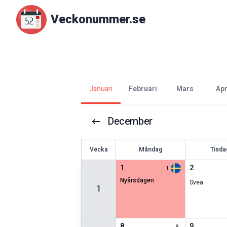
Veckonummer.se
januari
februari
mars
ap
December
V
ecka
Måndag
Tisda
1
2
1
nyårsdagen
Svea
1
8
9
8