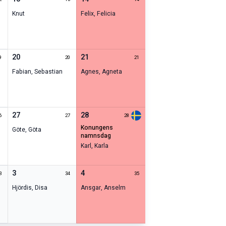
Knut
Felix
,
Felicia
20
21
9
20
21
Fabian
,
Sebastian
Agnes
,
Agneta
27
28
6
27
28
konungens
Göte
,
Göta
namnsdag
Karl
,
Karla
3
4
3
34
35
Hjördis
,
Disa
Ansgar
,
Anselm