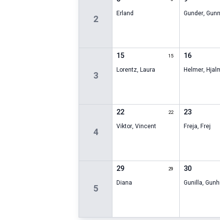
Erland
Gunder
,
Gunn
2
15
16
15
Lorentz
,
Laura
Helmer
,
Hjal
3
22
23
22
Viktor
,
Vincent
Freja
,
Frej
4
29
30
29
Diana
Gunilla
,
Gunhi
5