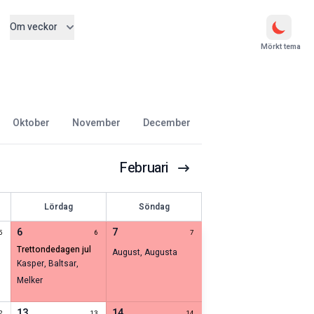
Om veckor
Mörkt tema
oktober
november
december
Februari
Lördag
Söndag
6
7
5
6
7
trettondedagen jul
August
,
Augusta
Kasper
,
Baltsar
,
Melker
13
14
2
13
14