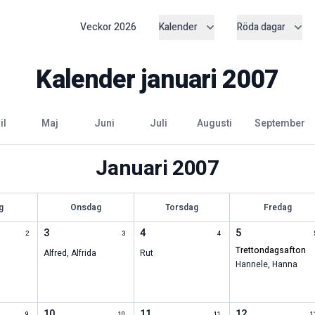
Veckor
2026
Kalender
Röda dagar
Kalender
januari
2007
ril
maj
juni
juli
augusti
september
Januari
2007
g
Onsdag
Torsdag
Fredag
3
4
5
2
3
4
trettondagsafton
Alfred
,
Alfrida
Rut
Hannele
,
Hanna
10
11
12
9
10
11
1