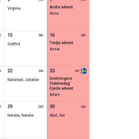
andra advent
Virginia
Anna
15
16
8
349
350
tredje advent
Gottfrid
Assar
22
23
5
356
357
drottningens
Natanael
,
Jonatan
födelsedag
fjärde advent
Adam
29
30
2
363
364
Natalia
,
Natalie
Abel
,
Set