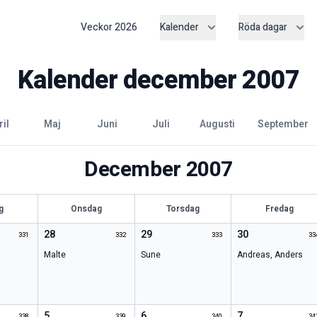
Veckor
2026
Kalender
Röda dagar
Kalender
december
2007
pril
maj
juni
juli
augusti
september
December
2007
g
Onsdag
Torsdag
Fredag
28
29
30
331
332
333
33
Malte
Sune
Andreas
,
Anders
5
6
7
338
339
340
34