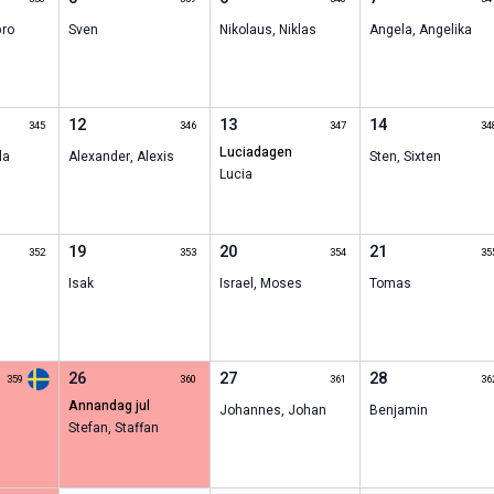
bro
Sven
Nikolaus
,
Niklas
Angela
,
Angelika
12
13
14
345
346
347
34
Luciadagen
la
Alexander
,
Alexis
Sten
,
Sixten
Lucia
19
20
21
352
353
354
35
Isak
Israel
,
Moses
Tomas
26
27
28
359
360
361
36
annandag jul
Johannes
,
Johan
Benjamin
Stefan
,
Staffan