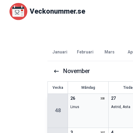
Veckonummer.se
januari
februari
mars
a
November
V
ecka
Måndag
Tisda
26
27
330
Linus
Astrid
,
Asta
48
3
4
337