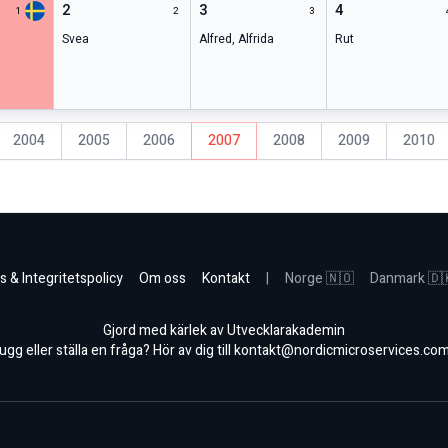
2
3
4
1
2
3
Svea
Alfred
,
Alfrida
Rut
2004
2005
2006
2007
2008
2009
2010
s & Integritetspolicy
Om oss
Kontakt
|
Norge 🇳🇴
Danmark 🇩
Gjord med kärlek av Utvecklarakademin
gg eller ställa en fråga? Hör av dig till
kontakt@nordicmicroservices.co