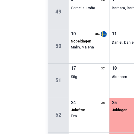
Cornelia
,
Lydia
Barbara
,
Bar
49
10
11
344
nobeldagen
Daniel
,
Danie
50
Malin
,
Malena
17
18
351
Stig
Abraham
51
24
25
358
julafton
juldagen
52
Eva