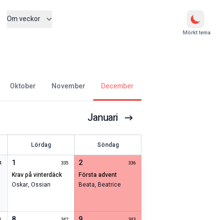
Om veckor
Mörkt tema
oktober
november
december
Januari
Lördag
Söndag
1
2
4
335
336
krav på vinterdäck
första advent
Oskar
,
Ossian
Beata
,
Beatrice
8
9
1
342
343