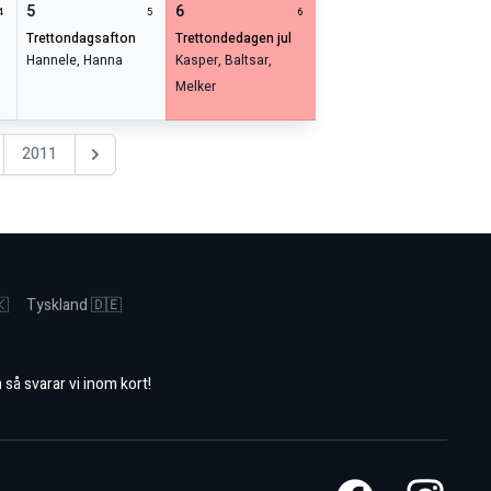
5
6
4
5
6
trettondagsafton
trettondedagen jul
Hannele
,
Hanna
Kasper
,
Baltsar
,
Melker
2011
Nästa år
🇰
Tyskland 🇩🇪
m
så svarar vi inom kort!
Facebook
Instagram