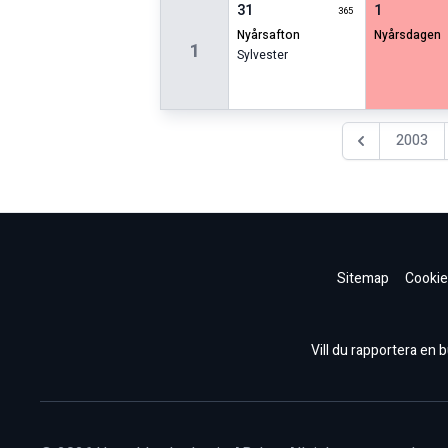
31
1
365
nyårsafton
nyårsdagen
1
Sylvester
2003
Föregående år
Sitemap
Cookie
Vill du rapportera en bu