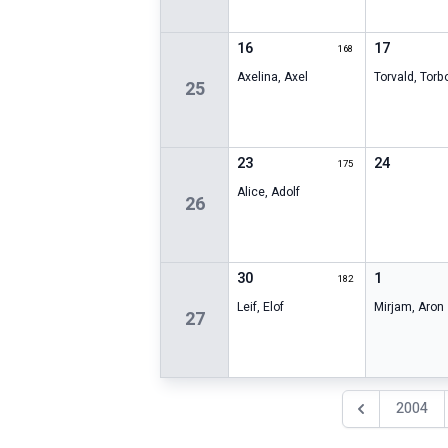
16
17
168
Axelina
,
Axel
Torvald
,
Torb
25
23
24
175
Alice
,
Adolf
26
30
1
182
Leif
,
Elof
Mirjam
,
Aron
27
2004
Föregående år