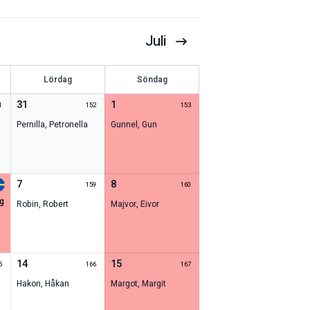
Juli
Lördag
Söndag
31
1
1
152
153
Pernilla
,
Petronella
Gunnel
,
Gun
7
8
159
160
ag
Robin
,
Robert
Majvor
,
Eivor
14
15
5
166
167
Hakon
,
Håkan
Margot
,
Margit