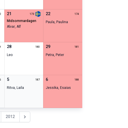
21
22
2
173
174
midsommardagen
Paula
,
Paulina
Alvar
,
Alf
28
29
9
180
181
Leo
Petra
,
Peter
5
6
6
187
188
Ritva
,
Laila
Jessika
,
Esaias
2012
Nästa år