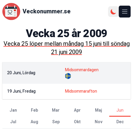
Veckonummer.se
Ope
Vecka
25
år
2009
Vecka
25
löper mellan
måndag 15 juni
till
söndag
21 juni 2009
Midsommardagen
20 Juni, Lördag
19 Juni, Fredag
Midsommarafton
jan
feb
mar
apr
maj
jun
jul
aug
sep
okt
nov
dec