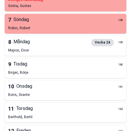
,
Gösta
Gustav
7
Söndag
158
,
Robin
Robert
8
Måndag
Vecka
24
159
,
Majvor
Eivor
9
Tisdag
160
,
Birger
Börje
10
Onsdag
161
,
Boris
Svante
11
Torsdag
162
,
Berthold
Bertil
Fredag