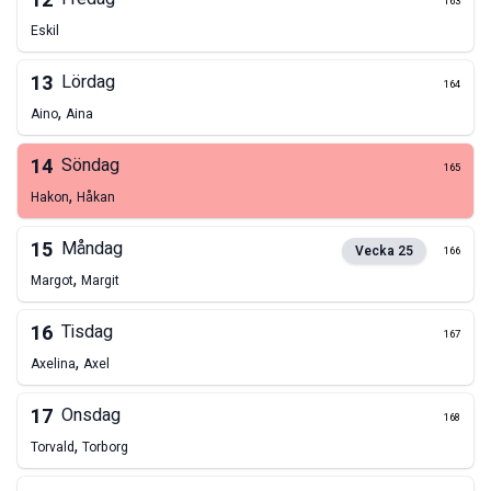
12
163
Eskil
13
Lördag
164
,
Aino
Aina
14
Söndag
165
,
Hakon
Håkan
15
Måndag
Vecka
25
166
,
Margot
Margit
16
Tisdag
167
,
Axelina
Axel
17
Onsdag
168
,
Torvald
Torborg