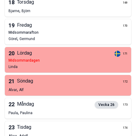
18
Torsdag
169
,
Bjarne
Björn
19
Fredag
170
midsommarafton
,
Görel
Germund
20
Lördag
171
midsommardagen
Linda
21
Söndag
172
,
Alvar
Alf
22
Måndag
Vecka
26
173
,
Paula
Paulina
23
Tisdag
174
,