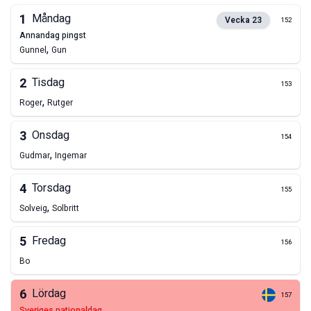
1
Måndag
Vecka
23
152
annandag pingst
,
Gunnel
Gun
2
Tisdag
153
,
Roger
Rutger
3
Onsdag
154
,
Gudmar
Ingemar
4
Torsdag
155
,
Solveig
Solbritt
5
Fredag
156
Bo
6
Lördag
157
sveriges nationaldag