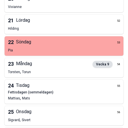
Vivianne
21
Lördag
52
Hilding
22
Söndag
53
Pia
23
Måndag
Vecka
9
54
,
Torsten
Torun
24
Tisdag
55
fettisdagen (semmeldagen)
,
Mattias
Mats
25
Onsdag
56
,
Sigvard
Sivert