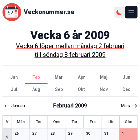
Veckonummer.se
Ope
Vecka
6
år
2009
Vecka
6
löper mellan
måndag 2 februari
till
söndag 8 februari 2009
jan
feb
mar
apr
maj
jun
jul
aug
sep
okt
nov
dec
Februari
2009
Januari
Mars
ecka
V
Mån
Tis
Ons
Tor
Fre
Lör
Sön
2
speciella datum
2
speciella datum
3
speciella datum
1
speciella datum
2
speciella datum
2
speciella datum
2
speciell
26
27
28
29
30
31
1
5