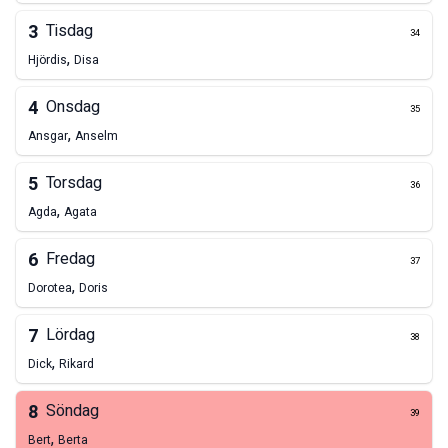
3
Tisdag
34
,
Hjördis
Disa
4
Onsdag
35
,
Ansgar
Anselm
5
Torsdag
36
,
Agda
Agata
6
Fredag
37
,
Dorotea
Doris
7
Lördag
38
,
Dick
Rikard
8
Söndag
39
,
Bert
Berta