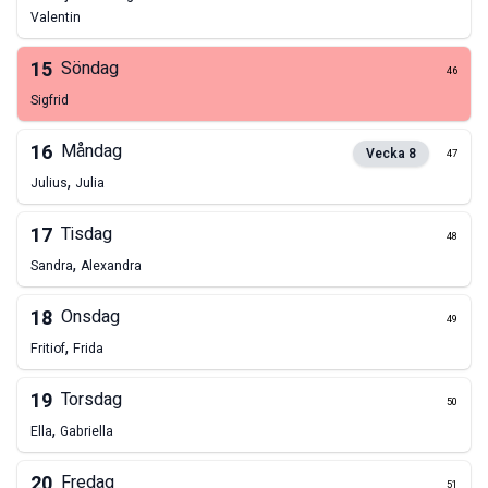
Valentin
15
Söndag
46
Sigfrid
16
Måndag
Vecka
8
47
,
Julius
Julia
17
Tisdag
48
,
Sandra
Alexandra
18
Onsdag
49
,
Fritiof
Frida
19
Torsdag
50
,
Ella
Gabriella
20
Fredag
51