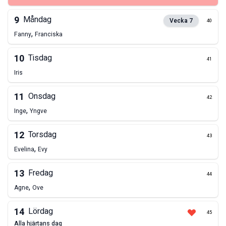
9
Måndag
Vecka
7
40
,
Fanny
Franciska
10
Tisdag
41
Iris
11
Onsdag
42
,
Inge
Yngve
12
Torsdag
43
,
Evelina
Evy
13
Fredag
44
,
Agne
Ove
14
Lördag
45
alla hjärtans dag