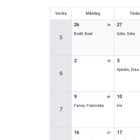
V
ecka
Måndag
Tisda
26
27
26
Bodil
,
Boel
Göte
,
Göta
5
2
3
33
Hjördis
,
Disa
6
9
10
40
Fanny
,
Franciska
Iris
7
16
17
47