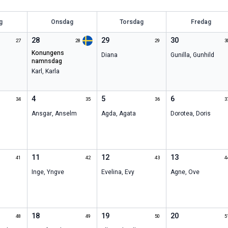
g
Onsdag
Torsdag
Fredag
28
29
30
27
28
29
3
konungens
Diana
Gunilla
,
Gunhild
namnsdag
Karl
,
Karla
4
5
6
34
35
36
3
Ansgar
,
Anselm
Agda
,
Agata
Dorotea
,
Doris
11
12
13
41
42
43
4
Inge
,
Yngve
Evelina
,
Evy
Agne
,
Ove
18
19
20
48
49
50
5