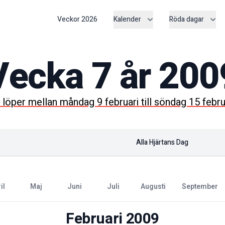
Veckor
2026
Kalender
Röda dagar
Vecka
7
år
200
löper mellan
måndag 9 februari
till
söndag 15 febru
Alla Hjärtans Dag
ril
maj
juni
juli
augusti
september
Februari
2009