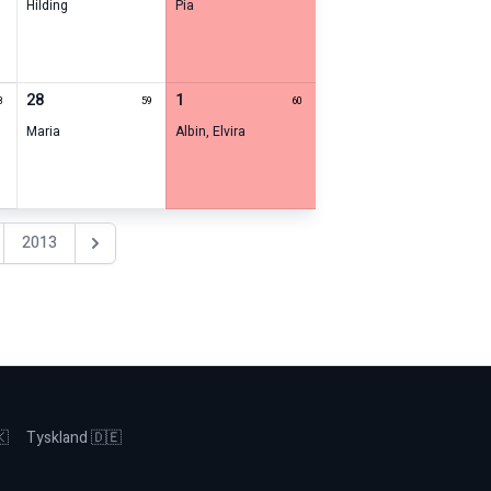
Hilding
Pia
28
1
8
59
60
Maria
Albin
,
Elvira
2013
Nästa år
🇰
Tyskland 🇩🇪