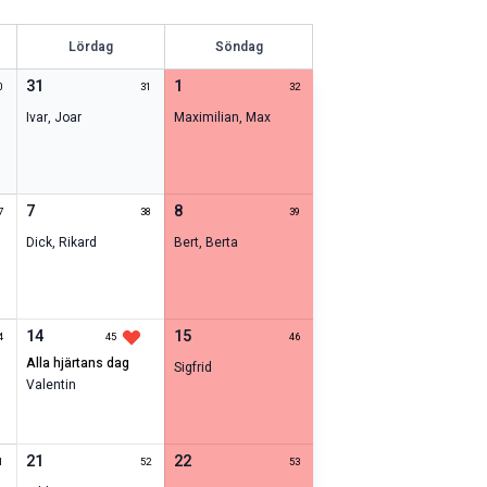
Lördag
Söndag
31
1
0
31
32
Ivar
,
Joar
Maximilian
,
Max
7
8
7
38
39
Dick
,
Rikard
Bert
,
Berta
14
15
4
45
46
alla hjärtans dag
Sigfrid
Valentin
21
22
1
52
53