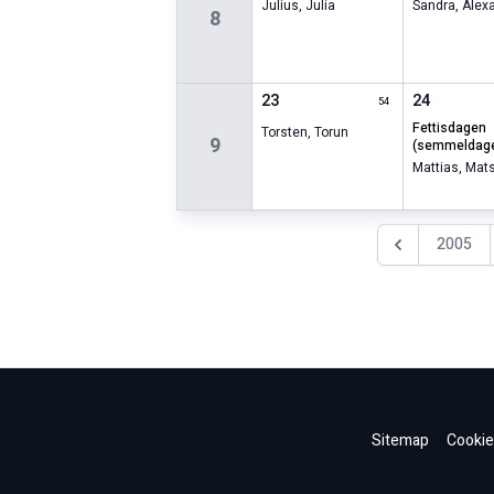
Julius
,
Julia
Sandra
,
Alex
8
23
24
54
fettisdagen
Torsten
,
Torun
9
(semmeldag
Mattias
,
Mat
2005
Föregående år
Sitemap
Cookie