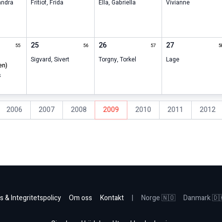
andra
Fritiof
,
Frida
Ella
,
Gabriella
Vivianne
25
26
27
55
56
57
5
Sigvard
,
Sivert
Torgny
,
Torkel
Lage
en)
s
2006
2007
2008
2009
2010
2011
2012
s & Integritetspolicy
Om oss
Kontakt
|
Norge 🇳🇴
Danmark 🇩