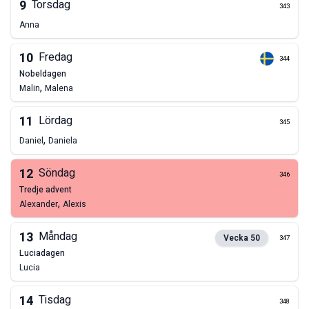
9
Torsdag
343
Anna
10
Fredag
344
nobeldagen
,
Malin
Malena
11
Lördag
345
,
Daniel
Daniela
12
Söndag
346
tredje advent
,
Alexander
Alexis
13
Måndag
Vecka
50
347
Luciadagen
Lucia
14
Tisdag
348