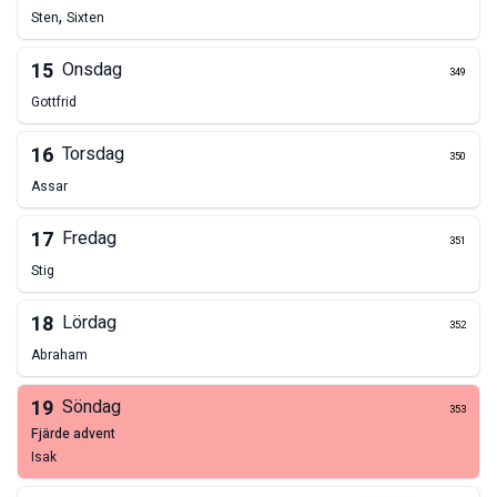
,
Sten
Sixten
15
Onsdag
349
Gottfrid
16
Torsdag
350
Assar
17
Fredag
351
Stig
18
Lördag
352
Abraham
19
Söndag
353
fjärde advent
Isak