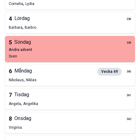
,
Cornelia
Lydia
4
Lördag
338
,
Barbara
Barbro
5
Söndag
339
andra advent
Sven
6
Måndag
Vecka
49
340
,
Nikolaus
Niklas
7
Tisdag
341
,
Angela
Angelika
8
Onsdag
342
Virginia