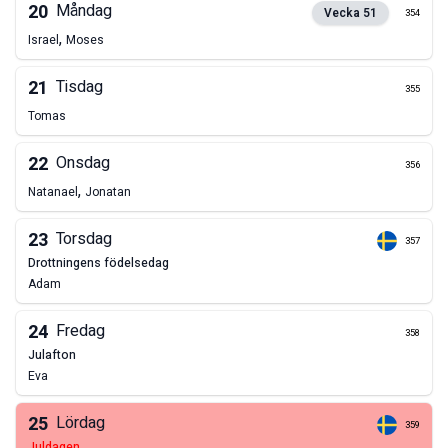
20
Måndag
Vecka
51
354
,
Israel
Moses
21
Tisdag
355
Tomas
22
Onsdag
356
,
Natanael
Jonatan
23
Torsdag
357
drottningens födelsedag
Adam
24
Fredag
358
julafton
Eva
25
Lördag
359
juldagen