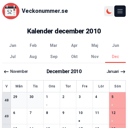
Veckonummer.se
Ope
Kalender
december
2010
jan
feb
mar
apr
maj
jun
jul
aug
sep
okt
nov
dec
December
2010
November
Januari
ecka
V
Mån
Tis
Ons
Tor
Fre
Lör
Sön
1
speciella datum
2
speciella datum
3
speciella datum
2
speciella datum
2
speciella datum
2
speciella datum
2
speciell
29
30
1
2
3
4
5
48
2
speciella datum
2
speciella datum
1
speciella datum
1
speciella datum
3
speciella datum
2
speciella datum
3
speciell
6
7
8
9
10
11
12
49