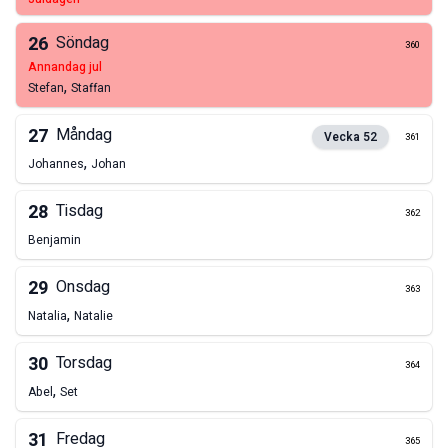
26
Söndag
360
annandag jul
,
Stefan
Staffan
27
Måndag
Vecka
52
361
,
Johannes
Johan
28
Tisdag
362
Benjamin
29
Onsdag
363
,
Natalia
Natalie
30
Torsdag
364
,
Abel
Set
31
Fredag
365