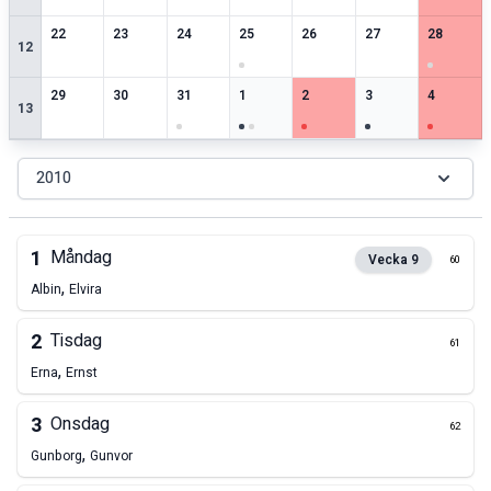
2
speciella datum
2
speciella datum
2
speciella datum
1
speciella datum
1
speciella datum
2
speciella datum
3
speciell
22
23
24
25
26
27
28
12
2
speciella datum
2
speciella datum
2
speciella datum
4
speciella datum
3
speciella datum
3
speciella datum
3
speciell
29
30
31
1
2
3
4
13
2010
1
Måndag
Vecka
9
60
,
Albin
Elvira
2
Tisdag
61
,
Erna
Ernst
3
Onsdag
62
,
Gunborg
Gunvor