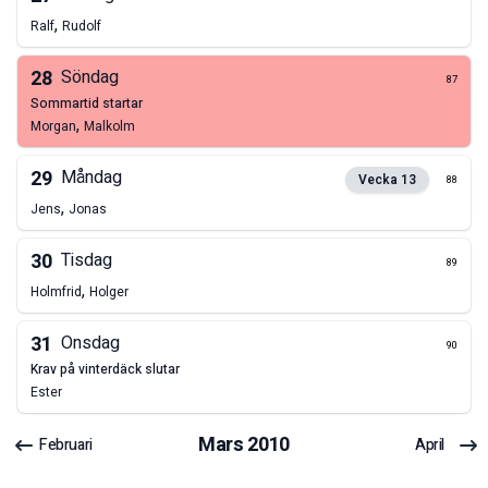
,
Ralf
Rudolf
28
Söndag
87
sommartid startar
,
Morgan
Malkolm
29
Måndag
Vecka
13
88
,
Jens
Jonas
30
Tisdag
89
,
Holmfrid
Holger
31
Onsdag
90
krav på vinterdäck slutar
Ester
Mars
2010
Februari
April