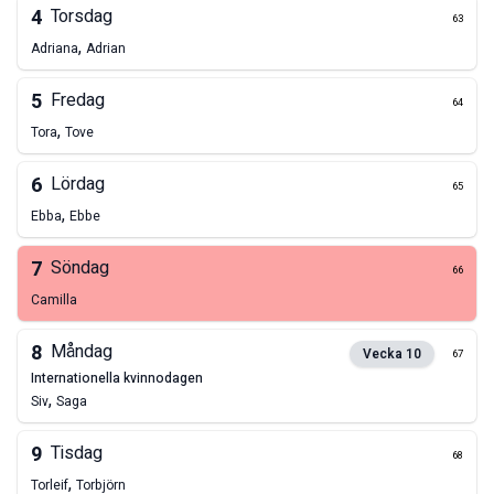
4
Torsdag
63
,
Adriana
Adrian
5
Fredag
64
,
Tora
Tove
6
Lördag
65
,
Ebba
Ebbe
7
Söndag
66
Camilla
8
Måndag
Vecka
10
67
internationella kvinnodagen
,
Siv
Saga
9
Tisdag
68
,
Torleif
Torbjörn