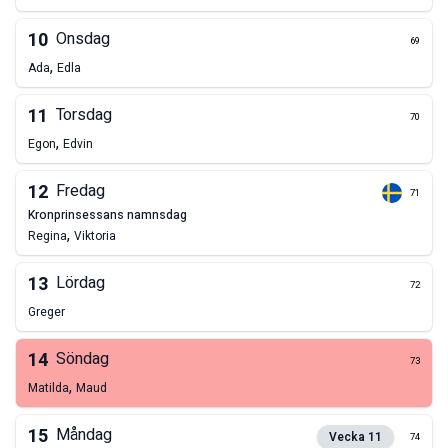
10
Onsdag
69
,
Ada
Edla
11
Torsdag
70
,
Egon
Edvin
12
Fredag
71
kronprinsessans namnsdag
,
Regina
Viktoria
13
Lördag
72
Greger
14
Söndag
73
,
Matilda
Maud
15
Måndag
Vecka
11
74