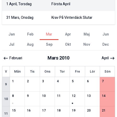
1 April, Torsdag
Första April
31 Mars, Onsdag
Krav På Vinterdäck Slutar
jan
feb
mar
apr
maj
jun
jul
aug
sep
okt
nov
dec
Mars
2010
Februari
April
ecka
V
Mån
Tis
Ons
Tor
Fre
Lör
Sön
2
speciella datum
2
speciella datum
2
speciella datum
2
speciella datum
2
speciella datum
2
speciella datum
1
speciell
1
2
3
4
5
6
7
9
3
speciella datum
2
speciella datum
2
speciella datum
2
speciella datum
3
speciella datum
1
speciella datum
2
speciell
8
9
10
11
12
13
14
10
2
speciella datum
2
speciella datum
1
speciella datum
2
speciella datum
2
speciella datum
2
speciella datum
1
speciell
15
16
17
18
19
20
21
11