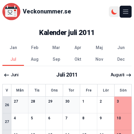
Veckonummer.se
Ope
Kalender
juli
2011
jan
feb
mar
apr
maj
jun
jul
aug
sep
okt
nov
dec
Juli
2011
Juni
Augusti
ecka
V
Mån
Tis
Ons
Tor
Fre
Lör
Sön
2
speciella datum
1
speciella datum
2
speciella datum
2
speciella datum
2
speciella datum
2
speciella datum
1
speciell
27
28
29
30
1
2
3
26
2
speciella datum
2
speciella datum
2
speciella datum
1
speciella datum
1
speciella datum
2
speciella datum
2
speciell
4
5
6
7
8
9
10
27