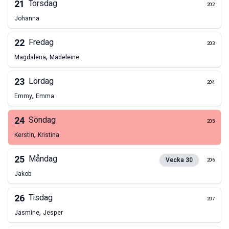
21
Torsdag
202
Johanna
22
Fredag
203
,
Magdalena
Madeleine
23
Lördag
204
,
Emmy
Emma
24
Söndag
205
,
Kerstin
Kristina
25
Måndag
Vecka
30
206
Jakob
26
Tisdag
207
,
Jasmine
Jesper