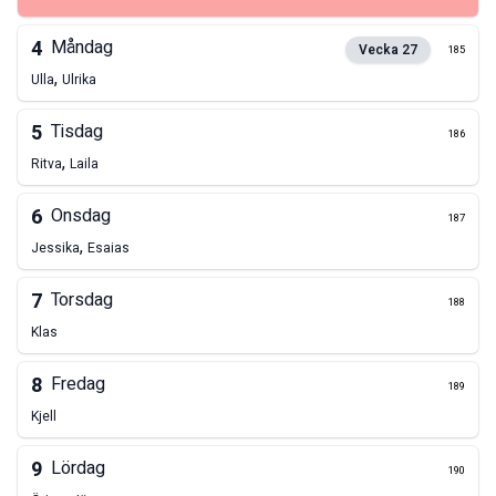
4
Måndag
Vecka
27
185
,
Ulla
Ulrika
5
Tisdag
186
,
Ritva
Laila
6
Onsdag
187
,
Jessika
Esaias
7
Torsdag
188
Klas
8
Fredag
189
Kjell
9
Lördag
190