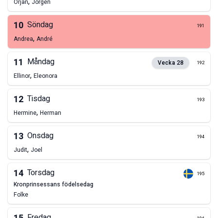
,
Örjan
Jörgen
10
Söndag
191
,
Andrea
André
11
Måndag
Vecka
28
192
,
Ellinor
Eleonora
12
Tisdag
193
,
Hermine
Herman
13
Onsdag
194
,
Judit
Joel
14
Torsdag
195
kronprinsessans födelsedag
Folke
Fredag