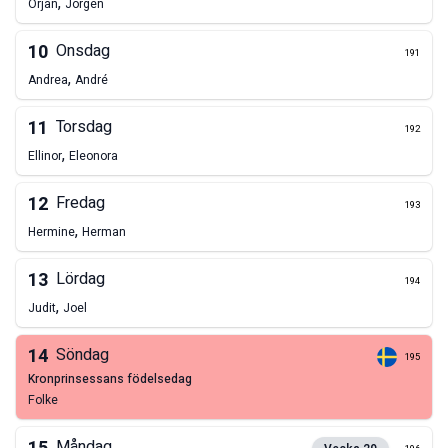
,
Örjan
Jörgen
10
Onsdag
191
,
Andrea
André
11
Torsdag
192
,
Ellinor
Eleonora
12
Fredag
193
,
Hermine
Herman
13
Lördag
194
,
Judit
Joel
14
Söndag
195
kronprinsessans födelsedag
Folke
Måndag