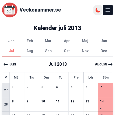
Veckonummer.se
Ope
Kalender
juli
2013
jan
feb
mar
apr
maj
jun
jul
aug
sep
okt
nov
dec
Juli
2013
Juni
Augusti
ecka
V
Mån
Tis
Ons
Tor
Fre
Lör
Sön
2
speciella datum
2
speciella datum
1
speciella datum
2
speciella datum
2
speciella datum
2
speciella datum
1
speciell
1
2
3
4
5
6
7
27
1
speciella datum
2
speciella datum
2
speciella datum
2
speciella datum
2
speciella datum
2
speciella datum
2
speciell
8
9
10
11
12
13
14
28