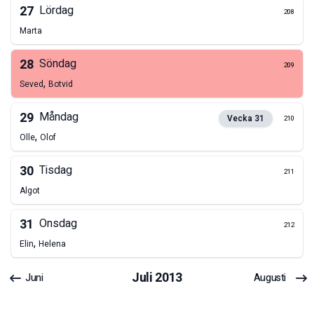
27
Lördag
208
Marta
28
Söndag
209
,
Seved
Botvid
29
Måndag
Vecka
31
210
,
Olle
Olof
30
Tisdag
211
Algot
31
Onsdag
212
,
Elin
Helena
Juli
2013
Juni
Augusti