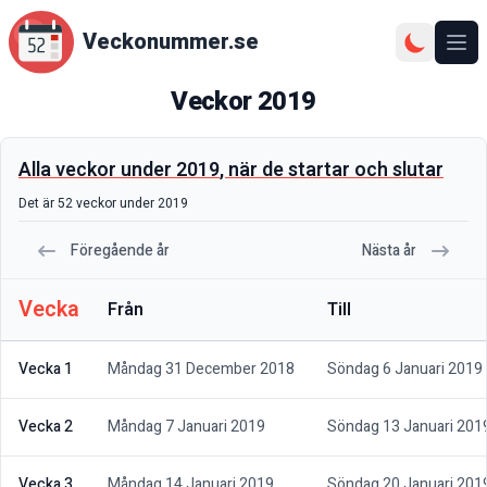
Veckonummer.se
Ope
Veckor
2019
Alla veckor under
2019
, när de startar och slutar
Det är
52
veckor under
2019
Föregående år
Nästa år
Vecka
Från
Till
Vecka 1
Måndag 31 December 2018
Söndag 6 Januari 2019
Vecka 2
Måndag 7 Januari 2019
Söndag 13 Januari 201
Vecka 3
Måndag 14 Januari 2019
Söndag 20 Januari 201