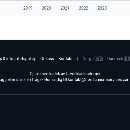
2019
2020
2021
2022
2023
s & Integritetspolicy
Om oss
Kontakt
|
Norge 🇳🇴
Danmark 🇩
Gjord med kärlek av Utvecklarakademin
gg eller ställa en fråga? Hör av dig till
kontakt@nordicmicroservices.co