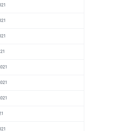
021
021
021
021
2021
2021
2021
21
021