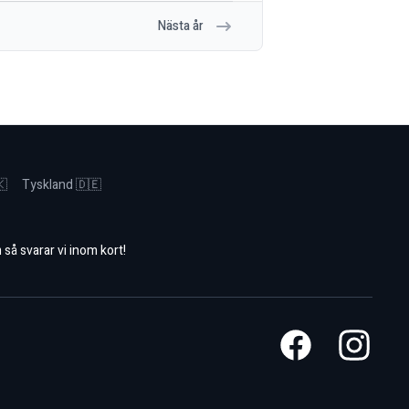
Nästa år
🇰
Tyskland 🇩🇪
m
så svarar vi inom kort!
Facebook
Instagram