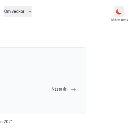
Om veckor
Mörkt tema
Nästa år
ri 2021