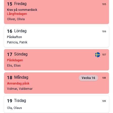
15
Fredag
105
krav på sommardäck
långfredagen
,
Oliver
Olivia
16
Lördag
106
påskafton
,
Patricia
Patrik
17
Söndag
107
påskdagen
,
Elis
Elias
18
Måndag
Vecka
16
108
annandag påsk
,
Volmar
Valdemar
19
Tisdag
109
,
Ola
Olaus