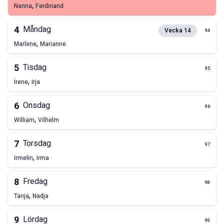
,
Nanna
Ferdinand
4
Måndag
Vecka
14
94
,
Marlene
Marianne
5
Tisdag
95
,
Irene
Irja
6
Onsdag
96
,
William
Vilhelm
7
Torsdag
97
,
Irmelin
Irma
8
Fredag
98
,
Tanja
Nadja
9
Lördag
99