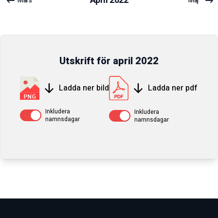
April
2022
Mars
Maj
Utskrift för
april
2022
Ladda ner bild
Ladda ner pdf
Inkludera
Inkludera
Av / På
Av / På
namnsdagar
namnsdagar