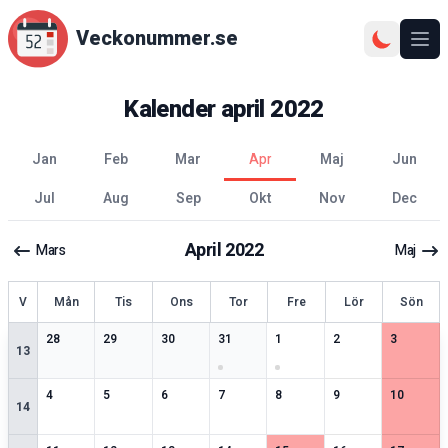
Veckonummer.se
Ope
Kalender
april
2022
jan
feb
mar
apr
maj
jun
jul
aug
sep
okt
nov
dec
April
2022
Mars
Maj
ecka
V
Mån
Tis
Ons
Tor
Fre
Lör
Sön
2
speciella datum
2
speciella datum
2
speciella datum
2
speciella datum
3
speciella datum
2
speciella datum
2
speciell
28
29
30
31
1
2
3
13
2
speciella datum
2
speciella datum
2
speciella datum
2
speciella datum
2
speciella datum
2
speciella datum
2
speciell
4
5
6
7
8
9
10
14