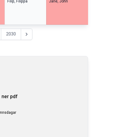
Filip
,
Filippa
Jane
,
John
2030
Nästa år
 ner pdf
amnsdagar