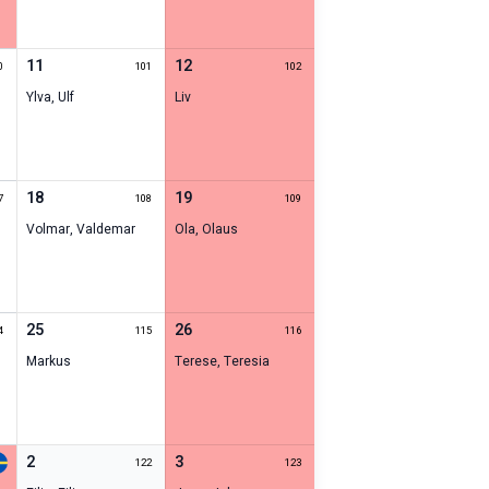
11
12
0
101
102
Ylva
,
Ulf
Liv
18
19
7
108
109
Volmar
,
Valdemar
Ola
,
Olaus
25
26
4
115
116
Markus
Terese
,
Teresia
2
3
122
123