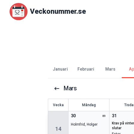
Veckonummer.se
januari
februari
mars
a
Mars
V
ecka
Måndag
Tisda
30
31
89
krav på vinterdäck
Holmfrid
,
Holger
14
slutar