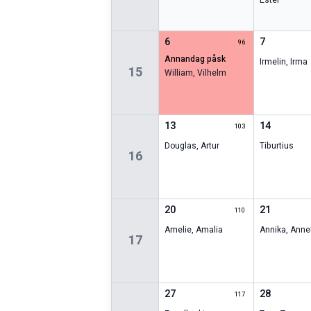
Ester
6
7
96
annandag påsk
Irmelin
,
Irma
15
William
,
Vilhelm
13
14
103
Douglas
,
Artur
Tiburtius
16
20
21
110
Amelie
,
Amalia
Annika
,
Annel
17
27
28
117