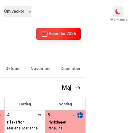
Om veckor
Mörkt tema
Kalender
2026
oktober
november
december
Maj
Lördag
Söndag
4
5
3
94
95
påskafton
påskdagen
Marlene
,
Marianne
Irene
,
Irja