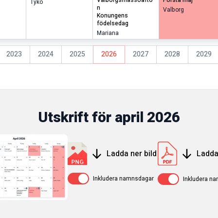
valborgsmässoafto
första maj
Tyko
n
Valborg
konungens
födelsedag
Mariana
2023
2024
2025
2026
2027
2028
2029
Utskrift för
april
2026
Ladda ner bild
Ladda
Av / På
Av / På
Inkludera namnsdagar
Inkludera n