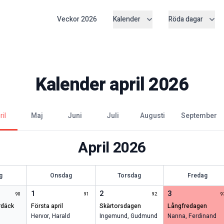
Veckor
2026
Kalender
Röda dagar
Kalender
april
2026
pril
maj
juni
juli
augusti
september
April
2026
g
Onsdag
Torsdag
Fredag
1
2
3
90
91
92
9
första april
skärtorsdagen
långfredagen
Hervor
,
Harald
Ingemund
,
Gudmund
Nanna
,
Ferdinand