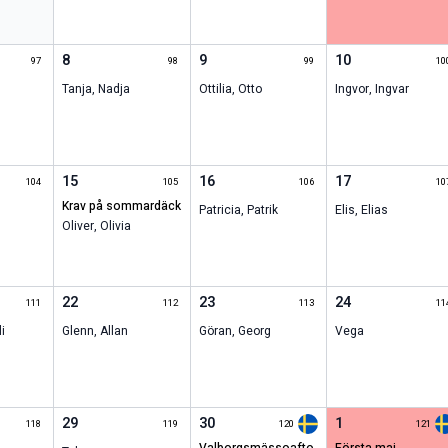
8
9
10
97
98
99
10
Tanja
,
Nadja
Ottilia
,
Otto
Ingvor
,
Ingvar
15
16
17
104
105
106
10
krav på sommardäck
Patricia
,
Patrik
Elis
,
Elias
Oliver
,
Olivia
22
23
24
111
112
113
11
i
Glenn
,
Allan
Göran
,
Georg
Vega
29
30
1
118
119
120
121