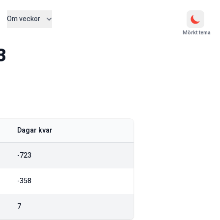
Om veckor
Mörkt tema
3
Dagar kvar
-723
-358
7