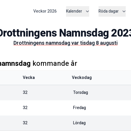
Veckor
2026
Kalender
Röda dagar
Drottningens Namnsdag
202
drottningens namnsdag
var
tisdag 8 augusti
 namnsdag
kommande år
Vecka
Veckodag
32
Torsdag
32
Fredag
32
Lördag