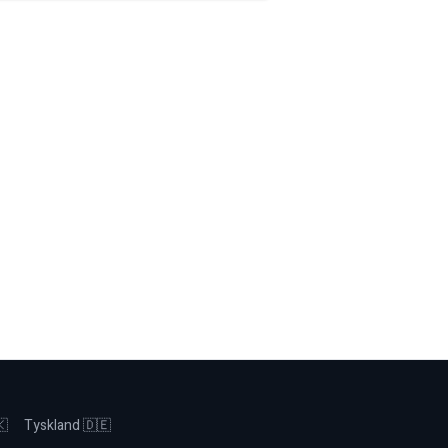
🇰
Tyskland 🇩🇪