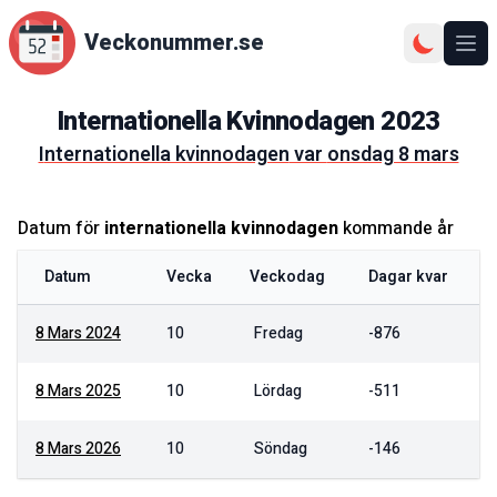
Veckonummer.se
Ope
Internationella Kvinnodagen
2023
internationella kvinnodagen
var
onsdag 8 mars
Datum för
internationella kvinnodagen
kommande år
Datum
Vecka
Veckodag
Dagar kvar
8 Mars 2024
10
Fredag
-876
8 Mars 2025
10
Lördag
-511
8 Mars 2026
10
Söndag
-146