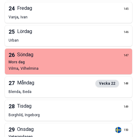
24
Fredag
145
,
Vanja
Ivan
25
Lördag
146
Urban
26
Söndag
147
mors dag
,
Vilma
Vilhelmina
27
Måndag
Vecka
22
148
,
Blenda
Beda
28
Tisdag
149
,
Borghild
Ingeborg
29
Onsdag
150
veterandagen