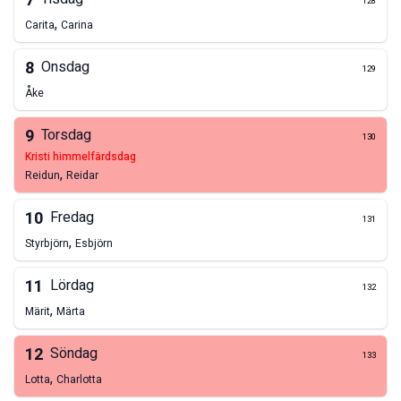
7
128
,
Carita
Carina
8
Onsdag
129
Åke
9
Torsdag
130
kristi himmelfärdsdag
,
Reidun
Reidar
10
Fredag
131
,
Styrbjörn
Esbjörn
11
Lördag
132
,
Märit
Märta
12
Söndag
133
,
Lotta
Charlotta