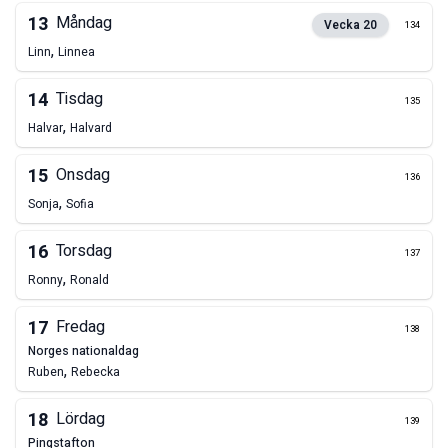
13
Måndag
Vecka
20
134
,
Linn
Linnea
14
Tisdag
135
,
Halvar
Halvard
15
Onsdag
136
,
Sonja
Sofia
16
Torsdag
137
,
Ronny
Ronald
17
Fredag
138
norges nationaldag
,
Ruben
Rebecka
18
Lördag
139
pingstafton