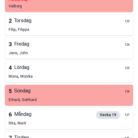
Valborg
2
Torsdag
123
,
Filip
Filippa
3
Fredag
124
,
Jane
John
4
Lördag
125
,
Mona
Monika
5
Söndag
126
,
Erhard
Gotthard
6
Måndag
Vecka
19
127
,
Rita
Marit
Tisdag