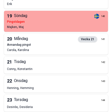
Erik
19
Söndag
140
pingstdagen
,
Majken
Maj
20
Måndag
Vecka
21
141
annandag pingst
,
Carola
Karolina
21
Tisdag
142
,
Conny
Konstantin
22
Onsdag
143
,
Henning
Hemming
23
Torsdag
144
,
Desirée
Desideria