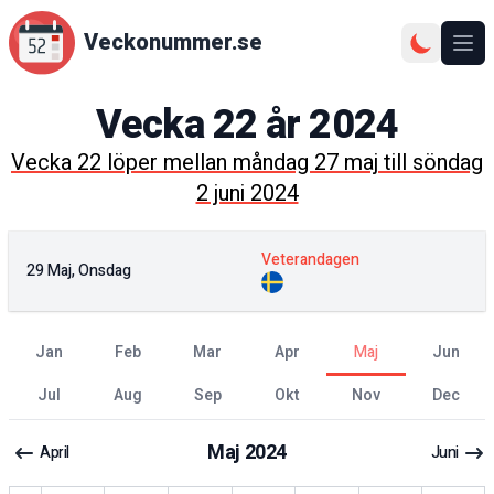
Veckonummer.se
Ope
Vecka
22
år
2024
Vecka
22
löper mellan
måndag 27 maj
till
söndag
2 juni 2024
Veterandagen
29 Maj, Onsdag
jan
feb
mar
apr
maj
jun
jul
aug
sep
okt
nov
dec
Maj
2024
April
Juni