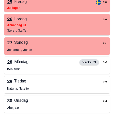
25
Fredag
359
juldagen
26
Lördag
360
annandag jul
,
Stefan
Staffan
27
Söndag
361
,
Johannes
Johan
28
Måndag
Vecka
53
362
Benjamin
29
Tisdag
363
,
Natalia
Natalie
30
Onsdag
364
,
Abel
Set