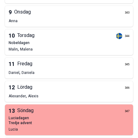
9
Onsdag
343
Anna
10
Torsdag
344
nobeldagen
,
Malin
Malena
11
Fredag
345
,
Daniel
Daniela
12
Lördag
346
,
Alexander
Alexis
13
Söndag
347
Luciadagen
tredje advent
Lucia