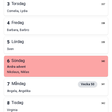
3
Torsdag
337
,
Cornelia
Lydia
4
Fredag
338
,
Barbara
Barbro
5
Lördag
339
Sven
6
Söndag
340
andra advent
,
Nikolaus
Niklas
7
Måndag
Vecka
50
341
,
Angela
Angelika
8
Tisdag
342
Virginia