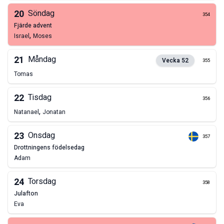
20
Söndag
354
fjärde advent
,
Israel
Moses
21
Måndag
Vecka
52
355
Tomas
22
Tisdag
356
,
Natanael
Jonatan
23
Onsdag
357
drottningens födelsedag
Adam
24
Torsdag
358
julafton
Eva