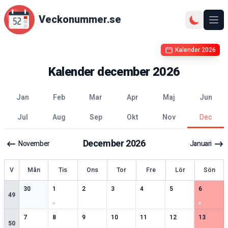
Veckonummer.se
Ope
Kalender
2026
Kalender
december
2026
jan
feb
mar
apr
maj
jun
jul
aug
sep
okt
nov
dec
December
2026
November
Januari
ecka
V
Mån
Tis
Ons
Tor
Fre
Lör
Sön
2
speciella datum
3
speciella datum
2
speciella datum
2
speciella datum
2
speciella datum
1
speciella datum
3
speciell
30
1
2
3
4
5
6
49
2
speciella datum
1
speciella datum
1
speciella datum
3
speciella datum
2
speciella datum
2
speciella datum
3
speciell
7
8
9
10
11
12
13
50