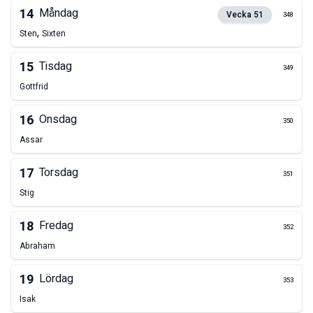
14
Måndag
Vecka
51
348
,
Sten
Sixten
15
Tisdag
349
Gottfrid
16
Onsdag
350
Assar
17
Torsdag
351
Stig
18
Fredag
352
Abraham
19
Lördag
353
Isak