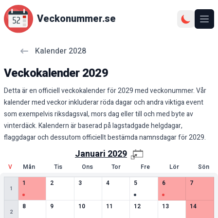
Veckonummer.se
Ope
Kalender
2028
Veckokalender
2029
Detta är en officiell veckokalender för 2029 med veckonummer. Vår
kalender med veckor inkluderar röda dagar och andra viktiga event
som exempelvis riksdagsval, mors dag eller till och med byte av
vinterdäck. Kalendern är baserad på lagstadgade helgdagar,
flaggdagar och dessutom officiellt bestämda namnsdagar för 2029.
Januari
2029
V
Mån
Tis
Ons
Tor
Fre
Lör
Sön
1
speciella datum
0
speciella datum
0
speciella datum
0
speciella datum
1
speciella datum
1
speciella datum
0
speciell
1
2
3
4
5
6
7
1
0
speciella datum
0
speciella datum
0
speciella datum
0
speciella datum
0
speciella datum
0
speciella datum
0
speciell
8
9
10
11
12
13
14
2