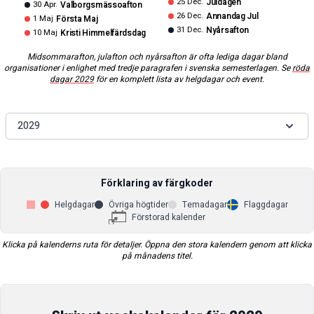
25 Dec.
Juldagen
30 Apr.
Valborgsmässoafton
26 Dec.
Annandag Jul
1 Maj
Första Maj
31 Dec.
Nyårsafton
10 Maj
Kristi Himmelfärdsdag
Midsommarafton, julafton och nyårsafton är ofta lediga dagar bland
organisationer i enlighet med tredje paragrafen i svenska semesterlagen. Se
röda
dagar
2029
för en komplett lista av helgdagar och event.
2029
Förklaring av färgkoder
Helgdagar
Övriga högtider
Temadagar
Flaggdagar
Förstorad kalender
Klicka på kalenderns ruta för detaljer. Öppna den stora kalendern genom att klicka
på månadens titel.