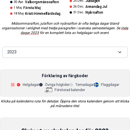
25 Dec.
Juldagen
30 Apr.
Valborgsmässoafton
26 Dec.
Annandag Jul
1 Maj
Första Maj
31 Dec.
Nyårsafton
18 Maj
Kristi Himmelfärdsdag
Midsommarafton, julafton och nyårsafton är ofta lediga dagar bland
organisationer i enlighet med tredje paragrafen i svenska semesterlagen. Se
röda
dagar
2023
för en komplett lista av helgdagar och event.
2023
Förklaring av färgkoder
Helgdagar
Övriga högtider
Temadagar
Flaggdagar
Förstorad kalender
Klicka på kalenderns ruta för detaljer. Öppna den stora kalendern genom att klicka
på månadens titel.