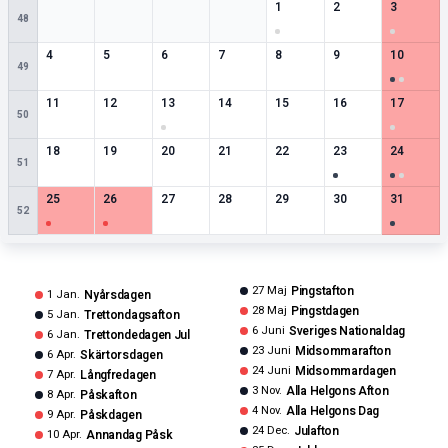
Tom ruta
Tom ruta
Tom ruta
Tom ruta
1
speciella datum
0
speciella datum
1
speciell
1
2
3
48
0
speciella datum
0
speciella datum
0
speciella datum
0
speciella datum
0
speciella datum
0
speciella datum
2
speciell
4
5
6
7
8
9
10
49
0
speciella datum
0
speciella datum
1
speciella datum
0
speciella datum
0
speciella datum
0
speciella datum
1
speciell
11
12
13
14
15
16
17
50
0
speciella datum
0
speciella datum
0
speciella datum
0
speciella datum
0
speciella datum
1
speciella datum
2
speciell
18
19
20
21
22
23
24
51
1
speciella datum
1
speciella datum
0
speciella datum
0
speciella datum
0
speciella datum
0
speciella datum
1
speciell
25
26
27
28
29
30
31
52
27 Maj
Pingstafton
1 Jan.
Nyårsdagen
28 Maj
Pingstdagen
5 Jan.
Trettondagsafton
6 Juni
Sveriges Nationaldag
6 Jan.
Trettondedagen Jul
23 Juni
Midsommarafton
6 Apr.
Skärtorsdagen
24 Juni
Midsommardagen
7 Apr.
Långfredagen
3 Nov.
Alla Helgons Afton
8 Apr.
Påskafton
4 Nov.
Alla Helgons Dag
9 Apr.
Påskdagen
24 Dec.
Julafton
10 Apr.
Annandag Påsk