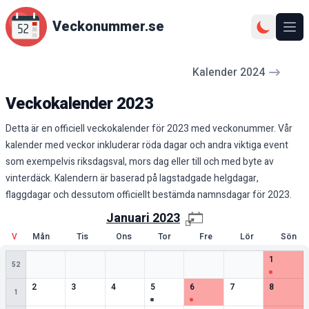
Veckonummer.se
Ope
Kalender
2024
Veckokalender
2023
Detta är en officiell veckokalender för 2023 med veckonummer. Vår
kalender med veckor inkluderar röda dagar och andra viktiga event
som exempelvis riksdagsval, mors dag eller till och med byte av
vinterdäck. Kalendern är baserad på lagstadgade helgdagar,
flaggdagar och dessutom officiellt bestämda namnsdagar för 2023.
Januari
2023
V
Mån
Tis
Ons
Tor
Fre
Lör
Sön
Tom ruta
Tom ruta
Tom ruta
Tom ruta
Tom ruta
Tom ruta
1
speciell
1
52
0
speciella datum
0
speciella datum
0
speciella datum
1
speciella datum
1
speciella datum
0
speciella datum
0
speciell
2
3
4
5
6
7
8
1