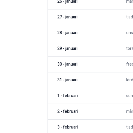
26
-
januari
må
27
-
januari
tis
28
-
januari
ons
29
-
januari
tor
30
-
januari
fre
31
-
januari
lör
1
-
februari
sön
2
-
februari
må
3
-
februari
tis