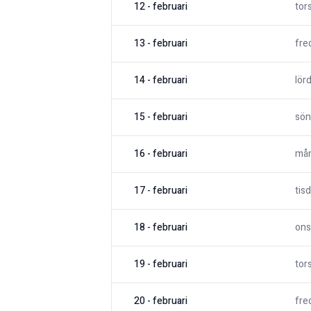
12
-
februari
tor
13
-
februari
fre
14
-
februari
lör
15
-
februari
sön
16
-
februari
må
17
-
februari
tis
18
-
februari
ons
19
-
februari
tor
20
-
februari
fre