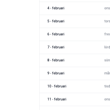
4
-
februari
ons
5
-
februari
tor
6
-
februari
fre
7
-
februari
lör
8
-
februari
sön
9
-
februari
må
10
-
februari
tis
11
-
februari
ons