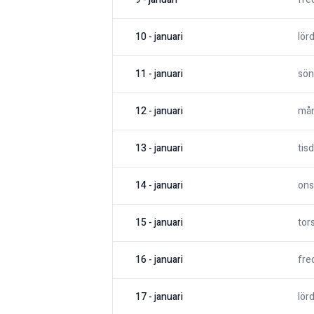
10
-
januari
lör
11
-
januari
sön
12
-
januari
må
13
-
januari
tis
14
-
januari
ons
15
-
januari
tor
16
-
januari
fre
17
-
januari
lör