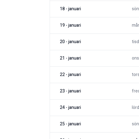
18
-
januari
sön
19
-
januari
må
20
-
januari
tis
21
-
januari
ons
22
-
januari
tor
23
-
januari
fre
24
-
januari
lör
25
-
januari
sön