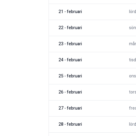
21
-
februari
lör
22
-
februari
sön
23
-
februari
må
24
-
februari
tis
25
-
februari
ons
26
-
februari
tor
27
-
februari
fre
28
-
februari
lör