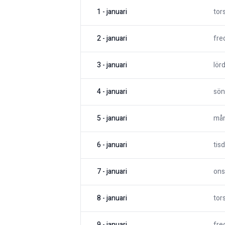
1
-
januari
tor
2
-
januari
fre
3
-
januari
lör
4
-
januari
sön
5
-
januari
må
6
-
januari
tis
7
-
januari
ons
8
-
januari
tor
9
-
januari
fre