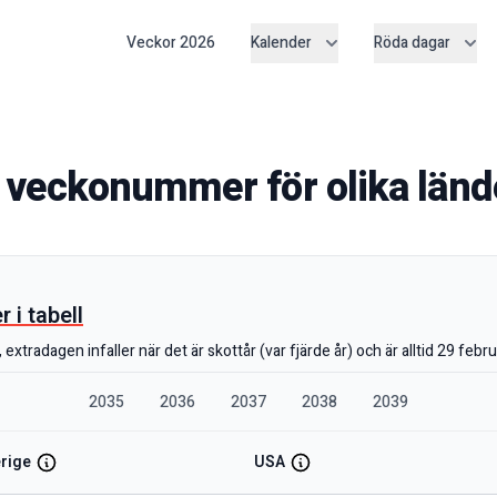
Veckor
2026
Kalender
Röda dagar
 veckonummer för olika län
i tabell
extradagen infaller när det är skottår (var fjärde år) och är alltid 29 febru
2035
2036
2037
2038
2039
rige
USA