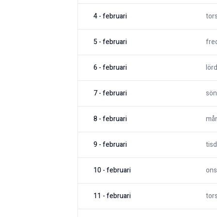
4
-
februari
tor
5
-
februari
fre
6
-
februari
lör
7
-
februari
sön
8
-
februari
må
9
-
februari
tis
10
-
februari
ons
11
-
februari
tor