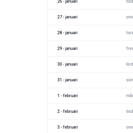
26
-
januari
tis
27
-
januari
ons
28
-
januari
tor
29
-
januari
fre
30
-
januari
lör
31
-
januari
sön
1
-
februari
må
2
-
februari
tis
3
-
februari
ons