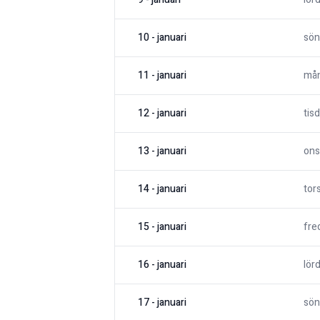
10
-
januari
sön
11
-
januari
må
12
-
januari
tis
13
-
januari
ons
14
-
januari
tor
15
-
januari
fre
16
-
januari
lör
17
-
januari
sön