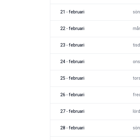
21
-
februari
sön
22
-
februari
må
23
-
februari
tis
24
-
februari
ons
25
-
februari
tor
26
-
februari
fre
27
-
februari
lör
28
-
februari
sön