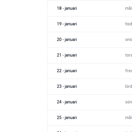
18
-
januari
må
19
-
januari
tis
20
-
januari
ons
21
-
januari
tor
22
-
januari
fre
23
-
januari
lör
24
-
januari
sön
25
-
januari
må