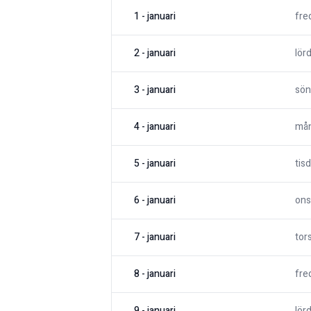
1
-
januari
fre
2
-
januari
lör
3
-
januari
sön
4
-
januari
må
5
-
januari
tis
6
-
januari
ons
7
-
januari
tor
8
-
januari
fre
9
-
januari
lör