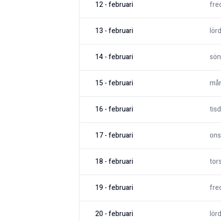
12
-
februari
fre
13
-
februari
lör
14
-
februari
sön
15
-
februari
må
16
-
februari
tis
17
-
februari
ons
18
-
februari
tor
19
-
februari
fre
20
-
februari
lör