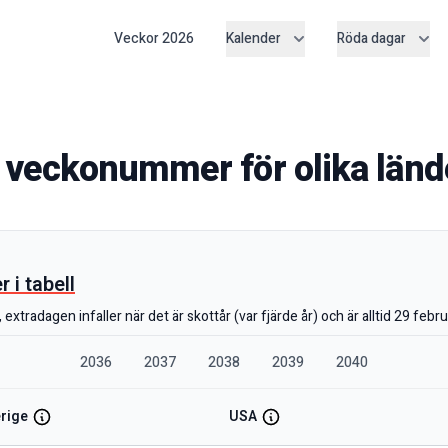
Veckor
2026
Kalender
Röda dagar
 veckonummer för olika län
i tabell
extradagen infaller när det är skottår (var fjärde år) och är alltid 29 febru
2036
2037
2038
2039
2040
rige
USA