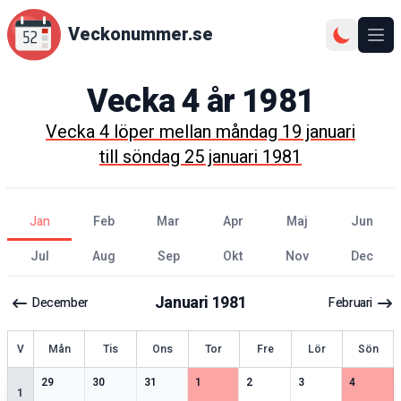
Veckonummer.se
Ope
Vecka
4
år
1981
Vecka
4
löper mellan
måndag 19 januari
till
söndag 25 januari 1981
jan
feb
mar
apr
maj
jun
jul
aug
sep
okt
nov
dec
Januari
1981
December
Februari
ecka
V
Mån
Tis
Ons
Tor
Fre
Lör
Sön
2
speciella datum
2
speciella datum
2
speciella datum
1
speciella datum
1
speciella datum
2
speciella datum
1
speciell
29
30
31
1
2
3
4
1