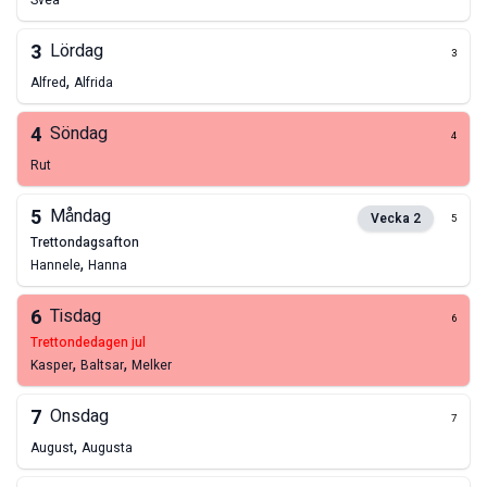
Svea
3
Lördag
3
,
Alfred
Alfrida
4
Söndag
4
Rut
5
Måndag
Vecka
2
5
trettondagsafton
,
Hannele
Hanna
6
Tisdag
6
trettondedagen jul
,
,
Kasper
Baltsar
Melker
7
Onsdag
7
,
August
Augusta