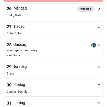
26
Måndag
Vecka
5
26
,
Bodil
Boel
27
Tisdag
27
,
Göte
Göta
28
Onsdag
28
konungens namnsdag
,
Karl
Karla
29
Torsdag
29
Diana
30
Fredag
30
,
Gunilla
Gunhild
31
Lördag
31