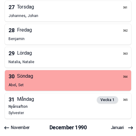
27
Torsdag
361
,
Johannes
Johan
28
Fredag
362
Benjamin
29
Lördag
363
,
Natalia
Natalie
30
Söndag
364
,
Abel
Set
31
Måndag
Vecka
1
365
nyårsafton
Sylvester
December
1990
November
Januari