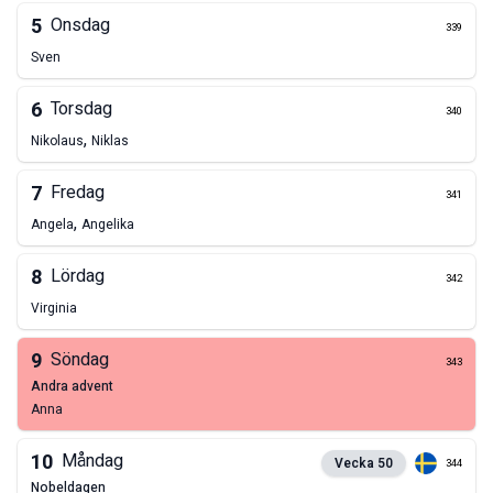
5
Onsdag
339
Sven
6
Torsdag
340
,
Nikolaus
Niklas
7
Fredag
341
,
Angela
Angelika
8
Lördag
342
Virginia
9
Söndag
343
andra advent
Anna
10
Måndag
Vecka
50
344
nobeldagen