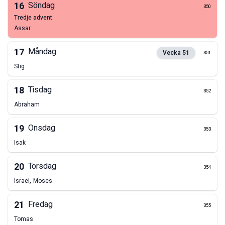
16
Söndag
350
tredje advent
Assar
17
Måndag
Vecka
51
351
Stig
18
Tisdag
352
Abraham
19
Onsdag
353
Isak
20
Torsdag
354
,
Israel
Moses
21
Fredag
355
Tomas