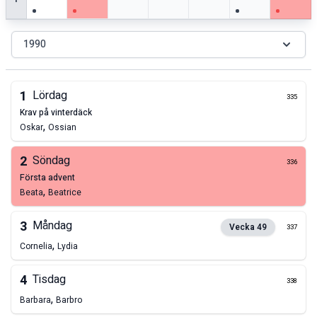
1990
1
Lördag
335
krav på vinterdäck
,
Oskar
Ossian
2
Söndag
336
första advent
,
Beata
Beatrice
3
Måndag
Vecka
49
337
,
Cornelia
Lydia
4
Tisdag
338
,
Barbara
Barbro