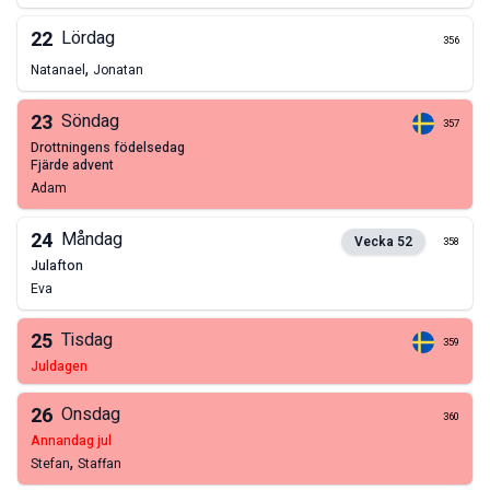
22
Lördag
356
,
Natanael
Jonatan
23
Söndag
357
drottningens födelsedag
fjärde advent
Adam
24
Måndag
Vecka
52
358
julafton
Eva
25
Tisdag
359
juldagen
26
Onsdag
360
annandag jul
,
Stefan
Staffan