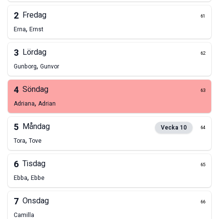
2
Fredag
61
,
Erna
Ernst
3
Lördag
62
,
Gunborg
Gunvor
4
Söndag
63
,
Adriana
Adrian
5
Måndag
Vecka
10
64
,
Tora
Tove
6
Tisdag
65
,
Ebba
Ebbe
7
Onsdag
66
Camilla