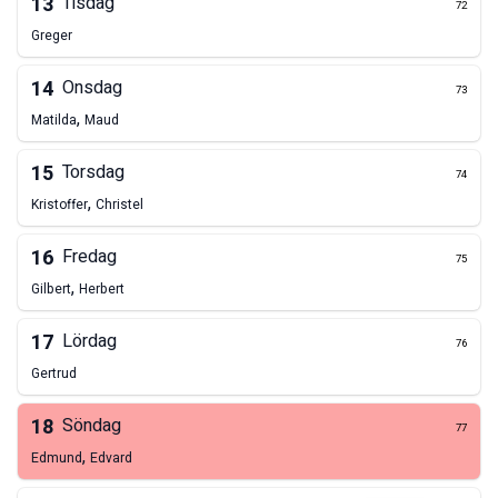
13
Tisdag
72
Greger
14
Onsdag
73
,
Matilda
Maud
15
Torsdag
74
,
Kristoffer
Christel
16
Fredag
75
,
Gilbert
Herbert
17
Lördag
76
Gertrud
18
Söndag
77
,
Edmund
Edvard