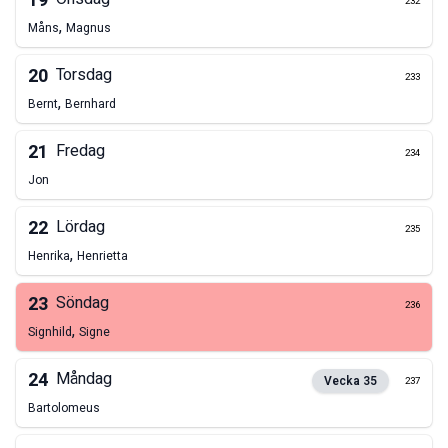
19
232
,
Måns
Magnus
20
Torsdag
233
,
Bernt
Bernhard
21
Fredag
234
Jon
22
Lördag
235
,
Henrika
Henrietta
23
Söndag
236
,
Signhild
Signe
24
Måndag
Vecka
35
237
Bartolomeus