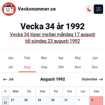
Veckonummer.se
Ope
Vecka
34
år
1992
Vecka
34
löper mellan
måndag 17 augusti
till
söndag 23 augusti 1992
jan
feb
mar
apr
maj
jun
jul
aug
sep
okt
nov
dec
Augusti
1992
Juli
September
ecka
V
Mån
Tis
Ons
Tor
Fre
Lör
Sön
1
speciella datum
2
speciella datum
2
speciella datum
1
speciella datum
2
speciella datum
1
speciella datum
2
speciell
27
28
29
30
31
1
2
31