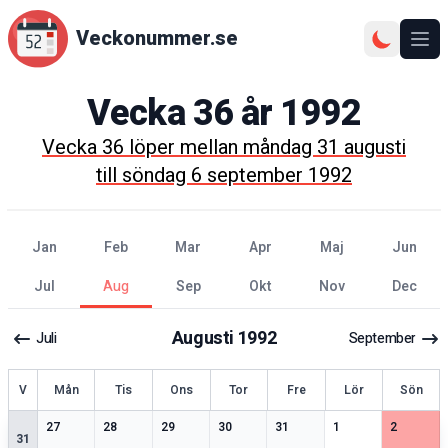
Veckonummer.se
Ope
Vecka
36
år
1992
Vecka
36
löper mellan
måndag 31 augusti
till
söndag 6 september 1992
jan
feb
mar
apr
maj
jun
jul
aug
sep
okt
nov
dec
Augusti
1992
Juli
September
ecka
V
Mån
Tis
Ons
Tor
Fre
Lör
Sön
1
speciella datum
2
speciella datum
2
speciella datum
1
speciella datum
2
speciella datum
1
speciella datum
2
speciell
27
28
29
30
31
1
2
31