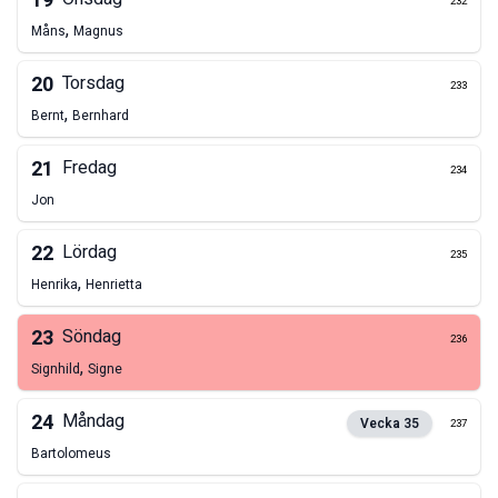
19
232
,
Måns
Magnus
20
Torsdag
233
,
Bernt
Bernhard
21
Fredag
234
Jon
22
Lördag
235
,
Henrika
Henrietta
23
Söndag
236
,
Signhild
Signe
24
Måndag
Vecka
35
237
Bartolomeus