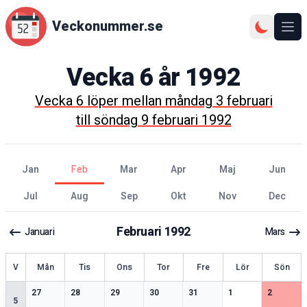
Veckonummer.se
Ope
Vecka
6
år
1992
Vecka
6
löper mellan
måndag 3 februari
till
söndag 9 februari 1992
jan
feb
mar
apr
maj
jun
jul
aug
sep
okt
nov
dec
Februari
1992
Januari
Mars
ecka
V
Mån
Tis
Ons
Tor
Fre
Lör
Sön
2
speciella datum
3
speciella datum
1
speciella datum
2
speciella datum
2
speciella datum
2
speciella datum
0
speciell
27
28
29
30
31
1
2
5