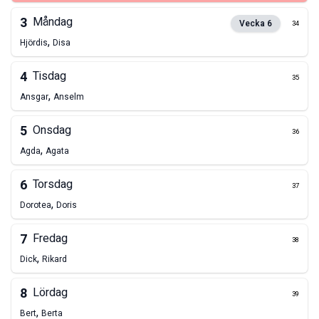
3
Måndag
Vecka
6
34
,
Hjördis
Disa
4
Tisdag
35
,
Ansgar
Anselm
5
Onsdag
36
,
Agda
Agata
6
Torsdag
37
,
Dorotea
Doris
7
Fredag
38
,
Dick
Rikard
8
Lördag
39
,
Bert
Berta