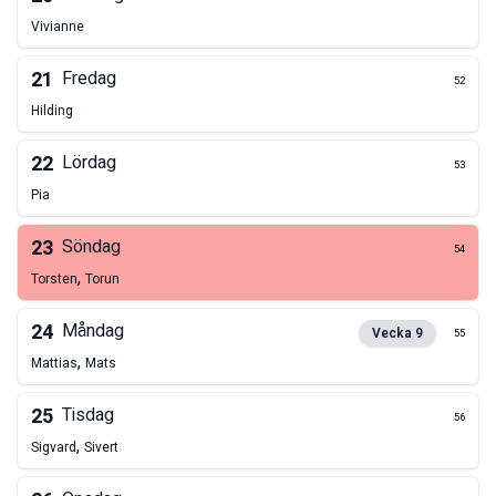
Vivianne
21
Fredag
52
Hilding
22
Lördag
53
Pia
23
Söndag
54
,
Torsten
Torun
24
Måndag
Vecka
9
55
,
Mattias
Mats
25
Tisdag
56
,
Sigvard
Sivert