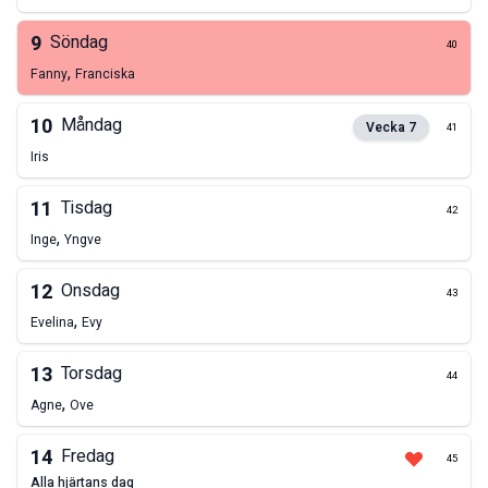
9
Söndag
40
,
Fanny
Franciska
10
Måndag
Vecka
7
41
Iris
11
Tisdag
42
,
Inge
Yngve
12
Onsdag
43
,
Evelina
Evy
13
Torsdag
44
,
Agne
Ove
14
Fredag
45
alla hjärtans dag