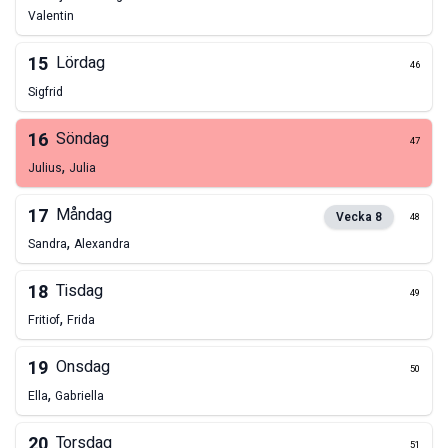
Valentin
15
Lördag
46
Sigfrid
16
Söndag
47
,
Julius
Julia
17
Måndag
Vecka
8
48
,
Sandra
Alexandra
18
Tisdag
49
,
Fritiof
Frida
19
Onsdag
50
,
Ella
Gabriella
20
Torsdag
51