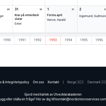
31
1
2
89
90
91
9
krav på vinterdäck
första april
ger
Ingemund
,
Gudmun
slutar
Hervor
,
Harald
Ester
1990
1991
1992
1993
1994
1995
1996
s & Integritetspolicy
Om oss
Kontakt
|
Norge 🇳🇴
Danmark 🇩
Gjord med kärlek av Utvecklarakademin
gg eller ställa en fråga? Hör av dig till
kontakt@nordicmicroservices.co