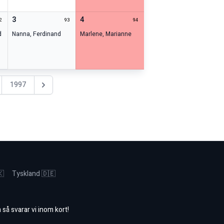
3
4
2
93
94
d
Nanna
,
Ferdinand
Marlene
,
Marianne
1997
Nästa år
🇰
Tyskland 🇩🇪
m
så svarar vi inom kort!