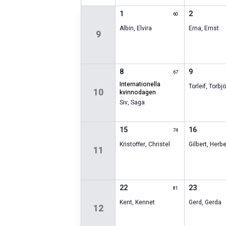
1
2
60
Albin
,
Elvira
Erna
,
Ernst
9
8
9
67
internationella
Torleif
,
Torbjö
10
kvinnodagen
Siv
,
Saga
15
16
74
Kristoffer
,
Christel
Gilbert
,
Herbe
11
22
23
81
Kent
,
Kennet
Gerd
,
Gerda
12