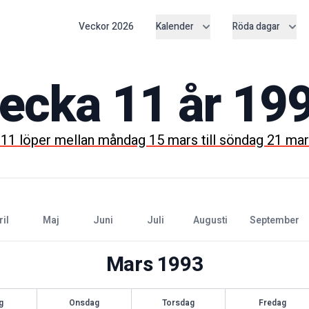
Veckor
2026
Kalender
Röda dagar
ecka
11
år
19
a
11
löper mellan
måndag 15 mars
till
söndag 21 mar
ril
maj
juni
juli
augusti
september
Mars
1993
g
Onsdag
Torsdag
Fredag