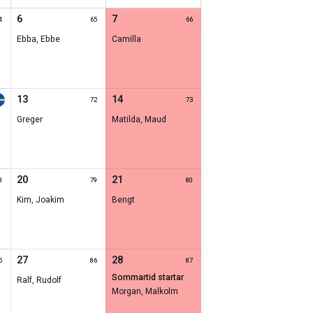
6
7
4
65
66
Ebba
,
Ebbe
Camilla
13
14
72
73
Greger
Matilda
,
Maud
20
21
8
79
80
Kim
,
Joakim
Bengt
27
28
5
86
87
sommartid startar
Ralf
,
Rudolf
Morgan
,
Malkolm