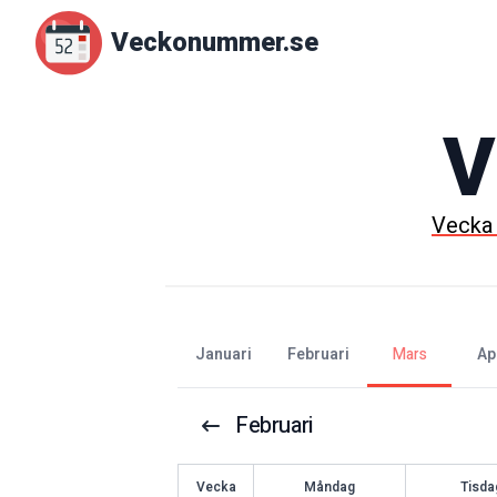
Veckonummer.se
V
Veck
januari
februari
mars
ap
Februari
V
ecka
Måndag
Tisda