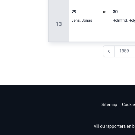
29
30
88
Jens
,
Jonas
Holmfrid
,
Hol
13
1989
Föregående år
Sitemap
Cookie
Vill du rapportera en bu