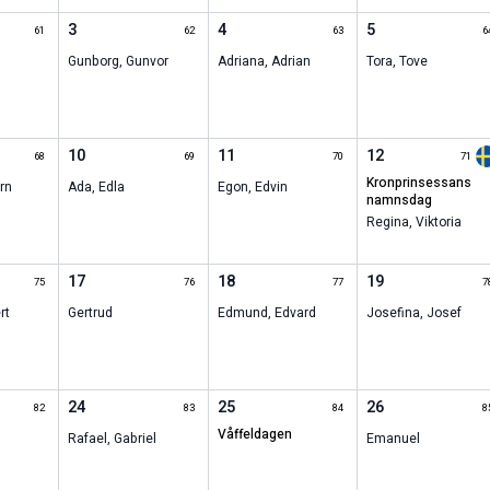
3
4
5
61
62
63
6
Gunborg
,
Gunvor
Adriana
,
Adrian
Tora
,
Tove
10
11
12
68
69
70
71
kronprinsessans
rn
Ada
,
Edla
Egon
,
Edvin
namnsdag
Regina
,
Viktoria
17
18
19
75
76
77
7
rt
Gertrud
Edmund
,
Edvard
Josefina
,
Josef
24
25
26
82
83
84
8
våffeldagen
Rafael
,
Gabriel
Emanuel