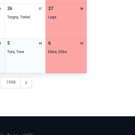
26
27
6
57
58
Torgny
,
Torkel
Lage
5
6
3
64
65
Tora
,
Tove
Ebba
,
Ebbe
1998
Nästa år