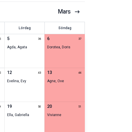
Mars
Lördag
Söndag
5
6
5
36
37
Agda
,
Agata
Dorotea
,
Doris
12
13
2
43
44
Evelina
,
Evy
Agne
,
Ove
19
20
9
50
51
Ella
,
Gabriella
Vivianne