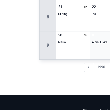
21
22
52
Hilding
Pia
8
28
1
59
Maria
Albin
,
Elvira
9
1990
Föregående år