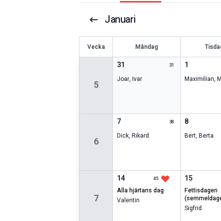
Januari
V
ecka
Måndag
Tisda
31
1
31
Joar
,
Ivar
Maximilian
,
M
5
7
8
38
Dick
,
Rikard
Bert
,
Berta
6
14
15
45
alla hjärtans dag
fettisdagen
7
(semmeldag
Valentin
Sigfrid