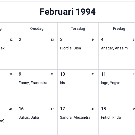
Februari
1994
g
Onsdag
Torsdag
Fredag
2
3
4
32
33
34
3
ax
Hjördis
,
Disa
Ansgar
,
Anselm
9
10
11
39
40
41
4
Fanny
,
Franciska
Iris
Inge
,
Yngve
16
17
18
46
47
48
4
Julius
,
Julia
Sandra
,
Alexandra
Fritiof
,
Frida
en)