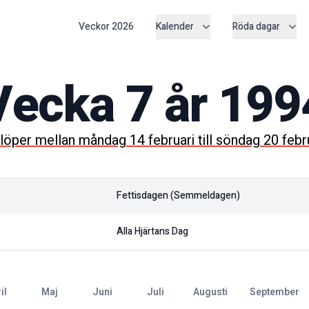
Veckor
2026
Kalender
Röda dagar
Vecka
7
år
199
löper mellan
måndag 14 februari
till
söndag 20 febr
Fettisdagen (semmeldagen)
Alla Hjärtans Dag
ril
maj
juni
juli
augusti
september