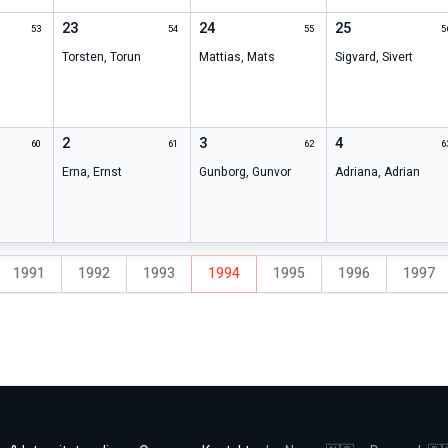
23
24
25
53
54
55
5
Torsten
,
Torun
Mattias
,
Mats
Sigvard
,
Sivert
2
3
4
60
61
62
6
Erna
,
Ernst
Gunborg
,
Gunvor
Adriana
,
Adrian
1991
1992
1993
1994
1995
1996
1997